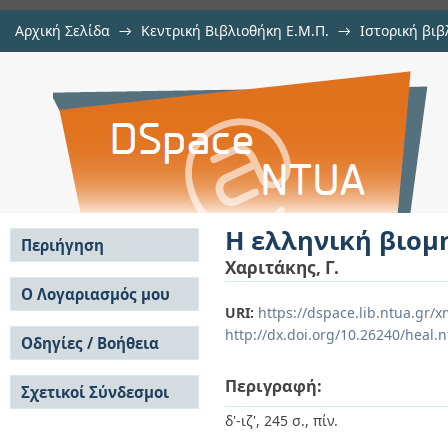
Αρχική Σελίδα
→
Κεντρική Βιβλιοθήκη Ε.Μ.Π.
→
Ιστορική βιβ
Η ελληνική βιομηχανία (βοιμηχανί
Εμφάνιση Τεκμηρίου
Αποθετήριο DSpace/Manakin
Η ελληνική βιομ
Περιήγηση
Χαριτάκης, Γ.
Σε όλο το DSpace
Ο Λογαριασμός μου
URI:
https://dspace.lib.ntua.gr
Κοινότητες & Συλλογές
Σύνδεση
http://dx.doi.org/10.26240/heal.
Ανά Ημερομηνία
Οδηγίες / Βοήθεια
Εγγραφή
Έκδοσης
Οδηγίες Υποβολής
Συγγραφείς
Περιγραφή:
Σχετικοί Σύνδεσμοι
Οδηγίες Χρήσης ΙΑ
Τίτλοι
Συχνές Ερωτήσεις
Θέματα
δ'-ιζ', 245 σ., πίν.
Οδηγίες Υποβολής -
Αυτή η Συλλογή