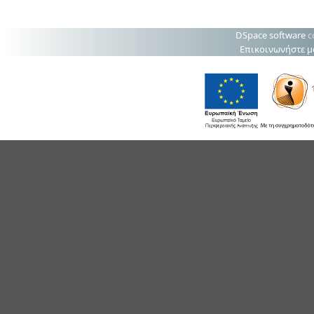
DSpace software
c
Επικοινωνήστε μ