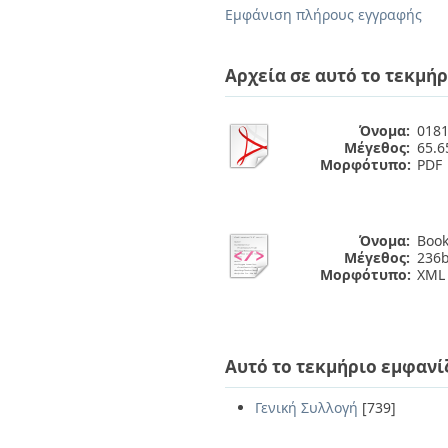
Διπλωματικές Εργασίες
Εμφάνιση πλήρους εγγραφής
Πολιτικές Πρόσβασης
Ανά Ημερομηνία
Έκδοσης
Συγγραφείς
Αρχεία σε αυτό το τεκμήρ
Τίτλοι
Θέματα
Όνομα:
0181
Μέγεθος:
65.
Μορφότυπο:
PDF
Όνομα:
Book
Μέγεθος:
236b
Μορφότυπο:
XML
Αυτό το τεκμήριο εμφανί
Γενική Συλλογή
[739]