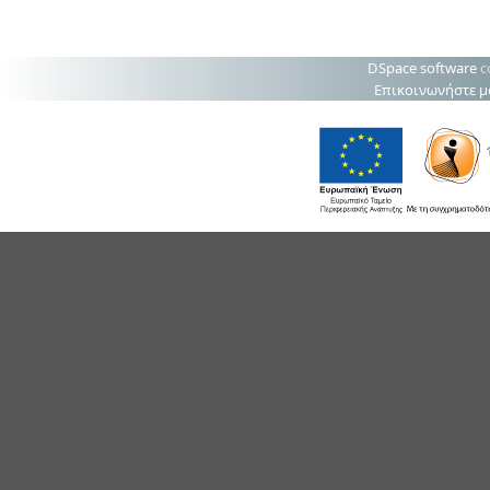
DSpace software
c
Επικοινωνήστε μ