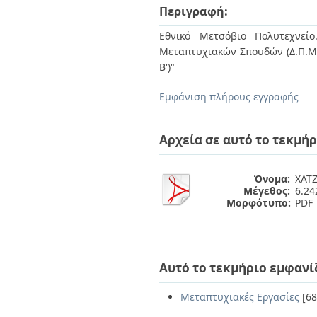
Διπλωματικές Εργασίες
Περιγραφή:
Πολιτικές Πρόσβασης
Ανά Ημερομηνία
Έκδοσης
Εθνικό Μετσόβιο Πολυτεχνείο
Συγγραφείς
Μεταπτυχιακών Σπουδών (Δ.Π.Μ.Σ
Τίτλοι
Β')"
Θέματα
Εμφάνιση πλήρους εγγραφής
Αρχεία σε αυτό το τεκμήρ
Όνομα:
ΧΑΤΖ
Μέγεθος:
6.2
Μορφότυπο:
PDF
Αυτό το τεκμήριο εμφανί
Μεταπτυχιακές Εργασίες
[68