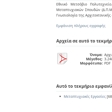
Διπλωματικές Εργασίες
Εθνικό Μετσόβιο Πολυτεχνείο
Πολιτικές Πρόσβασης
Ανά Ημερομηνία
Μεταπτυχιακών Σπουδών (Δ.Π.Μ.Σ
Έκδοσης
Γνωσιολογία της Αρχιτεκτονικής (
Συγγραφείς
Τίτλοι
Εμφάνιση πλήρους εγγραφής
Θέματα
Αρχεία σε αυτό το τεκμήρ
Όνομα:
Αρχι
Μέγεθος:
3.2
Μορφότυπο:
PDF
Αυτό το τεκμήριο εμφανί
Μεταπτυχιακές Εργασίες
[68