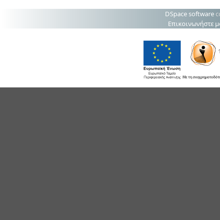
DSpace software
c
Επικοινωνήστε μ