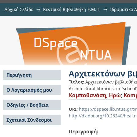
Αρχική Σελίδα
→
Κεντρική Βιβλιοθήκη Ε.Μ.Π.
→
Ιδρυματικό 
Αρχιτεκτόνων βιβλιοθήκες:
Εργασίες
→
Εμφάνιση Τεκμηρίου
Αποθετήριο DSpace/Manakin
Αρχιτεκτόνων βι
Περιήγηση
Τίτλος:
Αρχιτεκτόνων βιβλιοθήκε
Σε όλο το DSpace
Architectural libraries: in [school
Ο Λογαριασμός μου
Κομποθανάση, Ηρώ
;
Komp
Κοινότητες & Συλλογές
Σύνδεση
Ανά Ημερομηνία
Οδηγίες / Βοήθεια
Εγγραφή
Έκδοσης
URI:
https://dspace.lib.ntua.gr
Οδηγίες Υποβολής
Συγγραφείς
http://dx.doi.org/10.26240/heal.
Σχετικοί Σύνδεσμοι
Οδηγίες Χρήσης ΙΑ
Τίτλοι
Συχνές Ερωτήσεις
Θέματα
Περιγραφή:
Οδηγίες Υποβολής -
Αυτή η Συλλογή