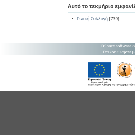
Αυτό το τεκμήριο εμφανί
Γενική Συλλογή
[739]
DSpace software
c
Επικοινωνήστε μ