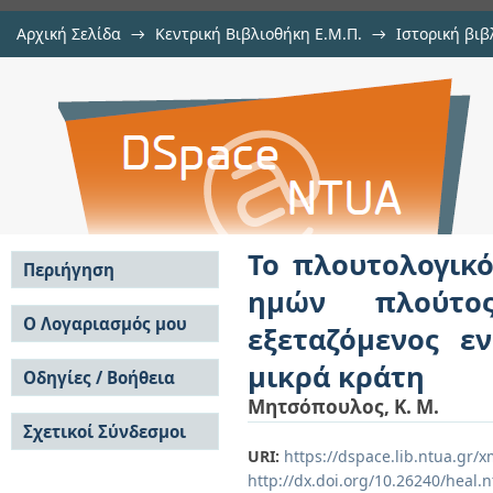
Αρχική Σελίδα
→
Κεντρική Βιβλιοθήκη Ε.Μ.Π.
→
Ιστορική βιβ
Το πλουτολογικόν της Ελλάδος 
Εμφάνιση Τεκμηρίου
Αποθετήριο DSpace/Manakin
γεωγραφικώς και γεωλογικώς εξε
Ευρώπης μικρά κράτη
Το πλουτολογικό
Περιήγηση
ημών πλούτο
Σε όλο το DSpace
Ο Λογαριασμός μου
εξεταζόμενος ε
Κοινότητες & Συλλογές
Σύνδεση
μικρά κράτη
Ανά Ημερομηνία
Οδηγίες / Βοήθεια
Εγγραφή
Έκδοσης
Μητσόπουλος, Κ. Μ.
Οδηγίες Υποβολής
Συγγραφείς
Σχετικοί Σύνδεσμοι
Οδηγίες Χρήσης ΙΑ
Τίτλοι
Συχνές Ερωτήσεις
URI:
https://dspace.lib.ntua.gr
Θέματα
Οδηγίες Υποβολής -
http://dx.doi.org/10.26240/heal.
Αυτή η Συλλογή