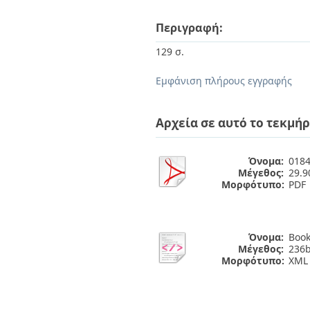
Διπλωματικές Εργασίες
Πολιτικές Πρόσβασης
Ανά Ημερομηνία
Περιγραφή:
Έκδοσης
Συγγραφείς
129 σ.
Τίτλοι
Θέματα
Εμφάνιση πλήρους εγγραφής
Αρχεία σε αυτό το τεκμήρ
Όνομα:
0184
Μέγεθος:
29.
Μορφότυπο:
PDF
Όνομα:
Book
Μέγεθος:
236b
Μορφότυπο:
XML