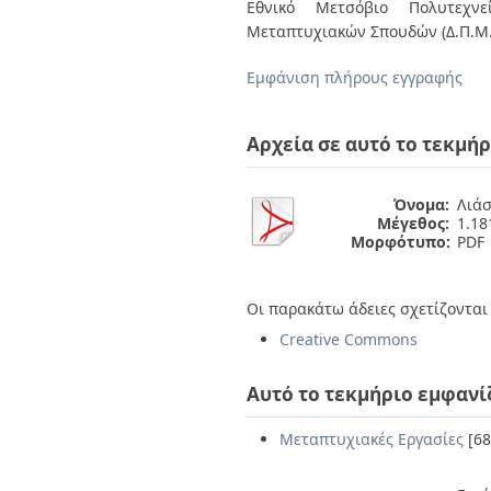
Διπλωματικές Εργασίες
Εθνικό Μετσόβιο Πολυτεχνεί
Πολιτικές Πρόσβασης
Ανά Ημερομηνία
Μεταπτυχιακών Σπουδών (Δ.Π.Μ.
Έκδοσης
Συγγραφείς
Εμφάνιση πλήρους εγγραφής
Τίτλοι
Θέματα
Αρχεία σε αυτό το τεκμήρ
Όνομα:
Λιάσ
Μέγεθος:
1.1
Μορφότυπο:
PDF
Οι παρακάτω άδειες σχετίζονται 
Creative Commons
Αυτό το τεκμήριο εμφανί
Μεταπτυχιακές Εργασίες
[68