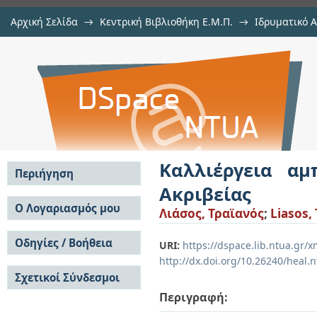
Αρχική Σελίδα
→
Κεντρική Βιβλιοθήκη Ε.Μ.Π.
→
Ιδρυματικό 
Καλλιέργεια αμπελιού με ή χωρίς
Εργασίες
→
Εμφάνιση Τεκμηρίου
Αποθετήριο DSpace/Manakin
Καλλιέργεια α
Περιήγηση
Ακριβείας
Σε όλο το DSpace
Ο Λογαριασμός μου
Λιάσος, Τραϊανός
;
Liasos,
Κοινότητες & Συλλογές
Σύνδεση
Ανά Ημερομηνία
Οδηγίες / Βοήθεια
Εγγραφή
URI:
https://dspace.lib.ntua.gr
Έκδοσης
http://dx.doi.org/10.26240/heal.
Οδηγίες Υποβολής
Συγγραφείς
Σχετικοί Σύνδεσμοι
Οδηγίες Χρήσης ΙΑ
Τίτλοι
Συχνές Ερωτήσεις
Θέματα
Περιγραφή:
Οδηγίες Υποβολής -
Αυτή η Συλλογή