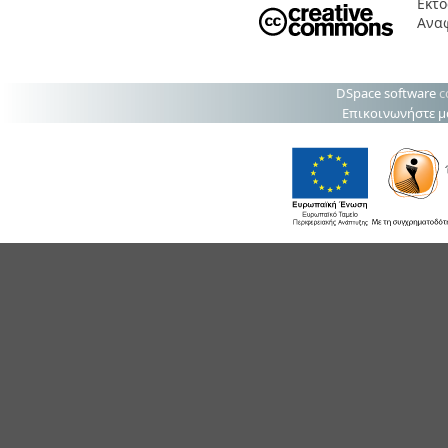
Εκτό
Αναφ
DSpace software
c
Επικοινωνήστε μ