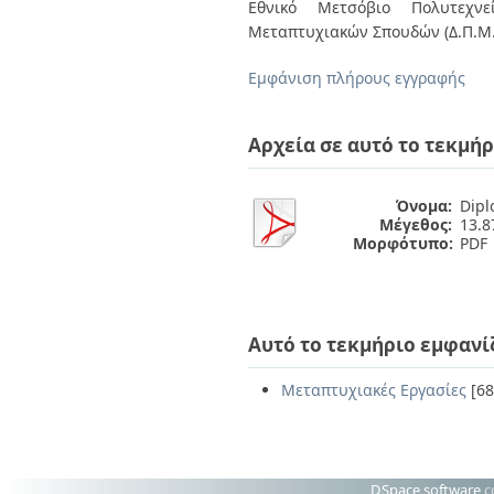
Διπλωματικές Εργασίες
Εθνικό Μετσόβιο Πολυτεχνεί
Πολιτικές Πρόσβασης
Ανά Ημερομηνία
Μεταπτυχιακών Σπουδών (Δ.Π.Μ.
Έκδοσης
Συγγραφείς
Εμφάνιση πλήρους εγγραφής
Τίτλοι
Θέματα
Αρχεία σε αυτό το τεκμήρ
Όνομα:
Dipl
Μέγεθος:
13.
Μορφότυπο:
PDF
Αυτό το τεκμήριο εμφανί
Μεταπτυχιακές Εργασίες
[68
DSpace software
c