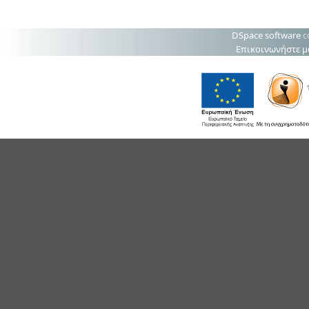
DSpace software
c
Επικοινωνήστε μ