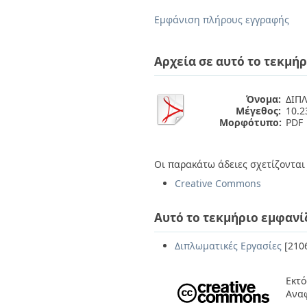
Διπλωματικές Εργασίες
Πολιτικές Πρόσβασης
Ανά Ημερομηνία
Εμφάνιση πλήρους εγγραφής
Έκδοσης
Συγγραφείς
Τίτλοι
Αρχεία σε αυτό το τεκμήρ
Θέματα
Όνομα:
ΔΙΠΛ
Μέγεθος:
10.
Μορφότυπο:
PDF
Οι παρακάτω άδειες σχετίζονται 
Creative Commons
Αυτό το τεκμήριο εμφανί
Διπλωματικές Εργασίες
[210
Εκτό
Ανα