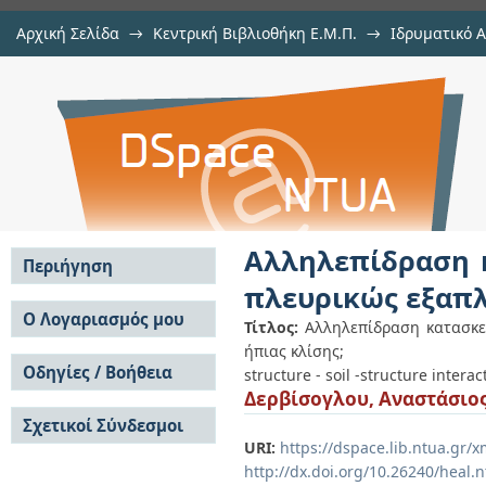
Αρχική Σελίδα
→
Κεντρική Βιβλιοθήκη Ε.Μ.Π.
→
Ιδρυματικό 
Αλληλεπίδραση κατασκευής - 
Εργασίες
→
Εμφάνιση Τεκμηρίου
Αποθετήριο DSpace/Manakin
εξαπλούμενη εδαφική στρώση ήπι
Αλληλεπίδραση κ
Περιήγηση
πλευρικώς εξαπλ
Σε όλο το DSpace
Ο Λογαριασμός μου
Τίτλος:
Αλληλεπίδραση κατασκε
Κοινότητες & Συλλογές
ήπιας κλίσης;
Σύνδεση
Ανά Ημερομηνία
Οδηγίες / Βοήθεια
Εγγραφή
structure - soil -structure interac
Έκδοσης
Δερβίσογλου, Αναστάσιο
Οδηγίες Υποβολής
Συγγραφείς
Σχετικοί Σύνδεσμοι
Οδηγίες Χρήσης ΙΑ
Τίτλοι
URI:
https://dspace.lib.ntua.gr
Συχνές Ερωτήσεις
Θέματα
Οδηγίες Υποβολής -
http://dx.doi.org/10.26240/heal.
Αυτή η Συλλογή