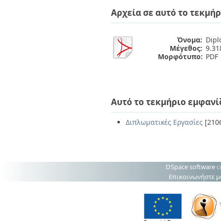
Διπλωματικές Εργασίες
Αρχεία σε αυτό το τεκμήρ
Πολιτικές Πρόσβασης
Ανά Ημερομηνία
Έκδοσης
Συγγραφείς
Όνομα:
Dipl
Τίτλοι
Μέγεθος:
9.3
Θέματα
Μορφότυπο:
PDF
Αυτό το τεκμήριο εμφανί
Διπλωματικές Εργασίες
[210
DSpace software
c
Επικοινωνήστε μ