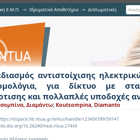
κη Ε.Μ.Π.
→
Ιδρυματικό Αποθετήριο
→
Διπλωματικές
οίχισης ηλεκτρικών λεωφορείων 
ύς σταθμούς φόρτισης και πολλ
εδιασμός αντιστοίχισης ηλεκτρι
ομολόγια, για δίκτυο με στα
ρτισης και πολλαπλές υποδοχές αν
σομπίνα, Διαμάντω
;
Koutsompina, Diamanto
ttps://dspace.lib.ntua.gr/xmlui/handle/123456789/59747
//dx.doi.org/10.26240/heal.ntua.27443
ιση πλήρους εγγραφής