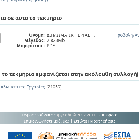
ία σε αυτό το τεκμήριο
Όνομα:
ΔΙΠΛΩΜΑΤΙΚΗ ΕΡΓΑΣ ...
Προβολή/
Ά
Μέγεθος:
2.823Mb
Μορφότυπο:
PDF
 το τεκμήριο εμφανίζεται στην ακόλουθη συλλογή(
ιπλωματικές Εργασίες
[21069]
DSpace software
copyright © 2002-2011
Duraspace
Επικοινωνήστε μαζί μας
|
Στείλτε Παρατηρήσεις