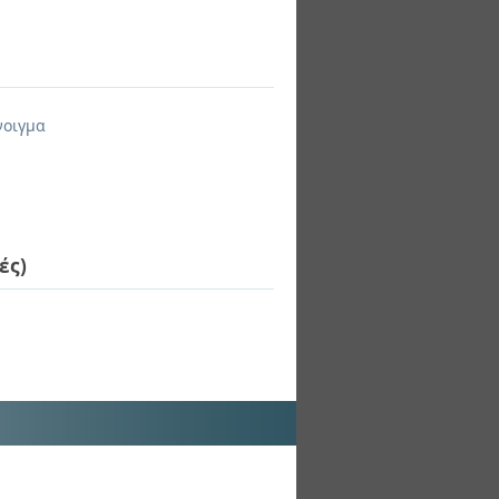
νοιγμα
ές)