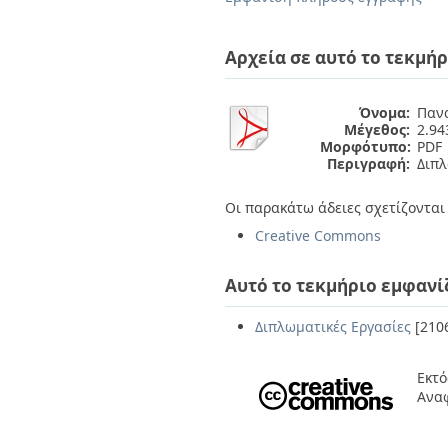
Διπλωματικές Εργασίες
Πολιτικές Πρόσβασης
Ανά Ημερομηνία
Έκδοσης
Αρχεία σε αυτό το τεκμήρ
Συγγραφείς
Τίτλοι
Θέματα
Όνομα:
Πανα
Μέγεθος:
2.9
Μορφότυπο:
PDF
Περιγραφή:
Διπλ
Οι παρακάτω άδειες σχετίζονται 
Creative Commons
Αυτό το τεκμήριο εμφανί
Διπλωματικές Εργασίες
[210
Εκτό
Ανα