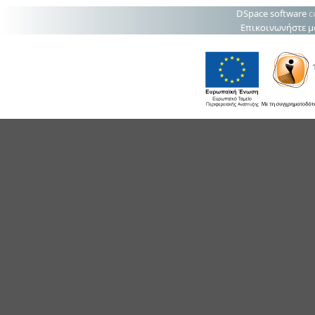
DSpace software
c
Επικοινωνήστε μ