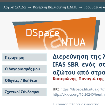
Αρχική Σελίδα
→
Κεντρική Βιβλιοθήκη Ε.Μ.Π.
→
Ιδρυματικό 
Διερεύνηση της λειτουργίας ερ
Εργασίες
→
Εμφάνιση Τεκμηρίου
Αποθετήριο DSpace/Manakin
σταδίου για τη βιολογική απομάκ
Διερεύνηση της 
Περιήγηση
IFAS-SBR ενός σ
Σε όλο το DSpace
Ο Λογαριασμός μου
αζώτου από στρα
Κοινότητες & Συλλογές
Σύνδεση
Καπερώνης, Παναγιώτης
Ανά Ημερομηνία
Οδηγίες / Βοήθεια
Εγγραφή
Έκδοσης
Οδηγίες Υποβολής
Συγγραφείς
URI:
https://dspace.lib.ntua.gr
Σχετικοί Σύνδεσμοι
Οδηγίες Χρήσης ΙΑ
Τίτλοι
http://dx.doi.org/10.26240/heal.
Συχνές Ερωτήσεις
Θέματα
Οδηγίες Υποβολής -
Εμφάνιση πλήρους εγγραφής
Αυτή η Συλλογή