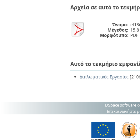
Διπλωματικές Εργασίες
Αρχεία σε αυτό το τεκμήρ
Πολιτικές Πρόσβασης
Ανά Ημερομηνία
Έκδοσης
Συγγραφείς
Όνομα:
el13
Τίτλοι
Μέγεθος:
15.
Θέματα
Μορφότυπο:
PDF
Αυτό το τεκμήριο εμφανί
Διπλωματικές Εργασίες
[210
DSpace software
c
Επικοινωνήστε μ