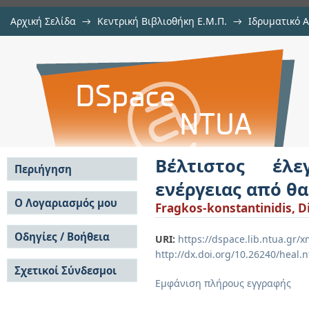
Αρχική Σελίδα
→
Κεντρική Βιβλιοθήκη Ε.Μ.Π.
→
Ιδρυματικό 
Bέλτιστος έλεγχος στην παραγω
Εργασίες
→
Εμφάνιση Τεκμηρίου
Αποθετήριο DSpace/Manakin
κύματα
Bέλτιστος έλ
Περιήγηση
ενέργειας από θ
Σε όλο το DSpace
Ο Λογαριασμός μου
Fragkos-konstantinidis, D
Κοινότητες & Συλλογές
Σύνδεση
Ανά Ημερομηνία
Οδηγίες / Βοήθεια
Εγγραφή
URI:
https://dspace.lib.ntua.gr
Έκδοσης
http://dx.doi.org/10.26240/heal.
Οδηγίες Υποβολής
Συγγραφείς
Σχετικοί Σύνδεσμοι
Οδηγίες Χρήσης ΙΑ
Τίτλοι
Εμφάνιση πλήρους εγγραφής
Συχνές Ερωτήσεις
Θέματα
Οδηγίες Υποβολής -
Αυτή η Συλλογή