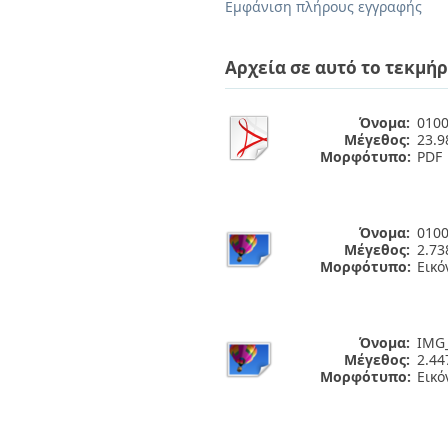
Διπλωματικές Εργασίες
Εμφάνιση πλήρους εγγραφής
Πολιτικές Πρόσβασης
Ανά Ημερομηνία
Έκδοσης
Αρχεία σε αυτό το τεκμήρ
Συγγραφείς
Τίτλοι
Θέματα
Όνομα:
0100
Μέγεθος:
23.
Μορφότυπο:
PDF
Όνομα:
0100
Μέγεθος:
2.7
Μορφότυπο:
Εικό
Όνομα:
IMG_
Μέγεθος:
2.4
Μορφότυπο:
Εικό