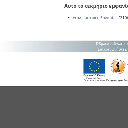
Αυτό το τεκμήριο εμφανί
Διπλωματικές Εργασίες
[210
DSpace software
c
Επικοινωνήστε μ