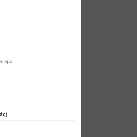
νοιγμα
ές)