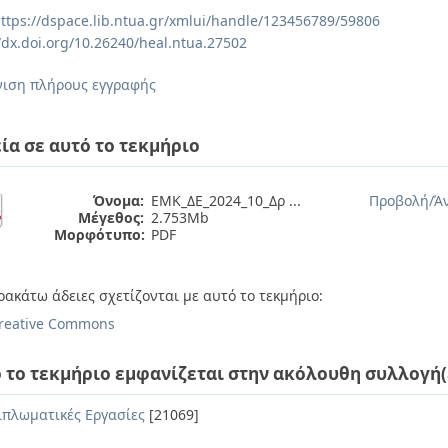
ttps://dspace.lib.ntua.gr/xmlui/handle/123456789/59806
//dx.doi.org/10.26240/heal.ntua.27502
ιση πλήρους εγγραφής
ία σε αυτό το τεκμήριο
Όνομα:
ΕΜΚ_ΔΕ_2024_10_Δρ ...
Προβολή/
Ά
Μέγεθος:
2.753Mb
Μορφότυπο:
PDF
ρακάτω άδειες σχετίζονται με αυτό το τεκμήριο:
reative Commons
 το τεκμήριο εμφανίζεται στην ακόλουθη συλλογή(
ιπλωματικές Εργασίες
[21069]