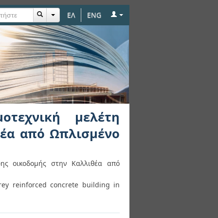
ΕΛ
ENG
ταώροφης οικοδομής
 2022
μοτεχνική μελέτη
θέα από Ωπλισμένο
φης οικοδομής στην Καλλιθέα από
ey reinforced concrete building in