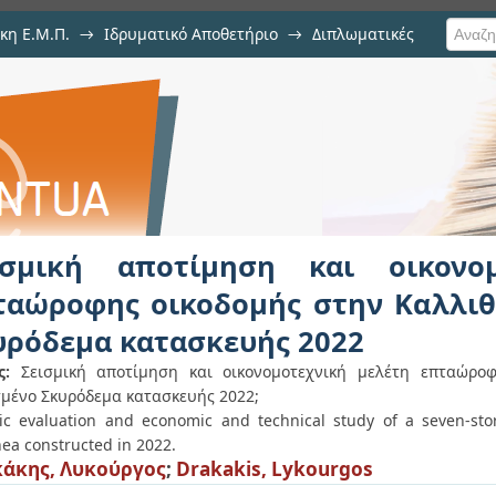
κη Ε.Μ.Π.
→
Ιδρυματικό Αποθετήριο
→
Διπλωματικές
η και οικονομοτεχνική μελέτη επ
Ωπλισμένο Σκυρόδεμα κατασκευής
ισμική αποτίμηση και οικονο
ταώροφης οικοδομής στην Καλλι
υρόδεμα κατασκευής 2022
ς:
Σεισμική αποτίμηση και οικονομοτεχνική μελέτη επταώρο
μένο Σκυρόδεμα κατασκευής 2022;
ic evaluation and economic and technical study of a seven-stor
hea constructed in 2022.
άκης, Λυκούργος
;
Drakakis, Lykourgos