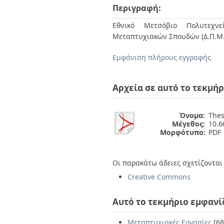
Διπλωματικές Εργασίες
Περιγραφή:
Πολιτικές Πρόσβασης
Ανά Ημερομηνία
Έκδοσης
Εθνικό Μετσόβιο Πολυτεχνεί
Συγγραφείς
Μεταπτυχιακών Σπουδών (Δ.Π.Μ
Τίτλοι
Θέματα
Εμφάνιση πλήρους εγγραφής
Αρχεία σε αυτό το τεκμήρ
Όνομα:
Thes
Μέγεθος:
10.
Μορφότυπο:
PDF
Οι παρακάτω άδειες σχετίζονται 
Creative Commons
Αυτό το τεκμήριο εμφανί
Μεταπτυχιακές Εργασίες
[68