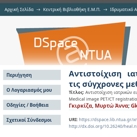
Αρχική Σελίδα
→
Κεντρική Βιβλιοθήκη Ε.Μ.Π.
→
Ιδρυματικό 
Αντιστοίχιση ιατρικών εικόνω
Εργασίες
→
Εμφάνιση Τεκμηρίου
Αποθετήριο DSpace/Manakin
μεθόδους deep learning
Αντιστοίχιση ι
Περιήγηση
τις σύγχρονες με
Σε όλο το DSpace
Ο Λογαριασμός μου
Τίτλος:
Αντιστοίχιση ιατρικών ε
Κοινότητες & Συλλογές
Medical image PET/CT registrati
Σύνδεση
Ανά Ημερομηνία
Οδηγίες / Βοήθεια
Γκιρκίζα, Μυρτώ Άννα
;
Gk
Εγγραφή
Έκδοσης
Οδηγίες Υποβολής
Συγγραφείς
URI:
https://dspace.lib.ntua.gr
Σχετικοί Σύνδεσμοι
Οδηγίες Χρήσης ΙΑ
Τίτλοι
http://dx.doi.org/10.26240/heal.
Συχνές Ερωτήσεις
Θέματα
Οδηγίες Υποβολής -
Αυτή η Συλλογή