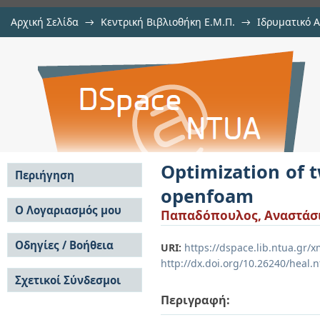
Αρχική Σελίδα
→
Κεντρική Βιβλιοθήκη Ε.Μ.Π.
→
Ιδρυματικό 
Optimization of two-phase system
Εργασίες
→
Εμφάνιση Τεκμηρίου
Αποθετήριο DSpace/Manakin
Optimization of 
Περιήγηση
openfoam
Σε όλο το DSpace
Ο Λογαριασμός μου
Παπαδόπουλος, Αναστάσ
Κοινότητες & Συλλογές
Σύνδεση
Ανά Ημερομηνία
Οδηγίες / Βοήθεια
Εγγραφή
URI:
https://dspace.lib.ntua.gr
Έκδοσης
http://dx.doi.org/10.26240/heal.
Οδηγίες Υποβολής
Συγγραφείς
Σχετικοί Σύνδεσμοι
Οδηγίες Χρήσης ΙΑ
Τίτλοι
Συχνές Ερωτήσεις
Θέματα
Περιγραφή:
Οδηγίες Υποβολής -
Αυτή η Συλλογή