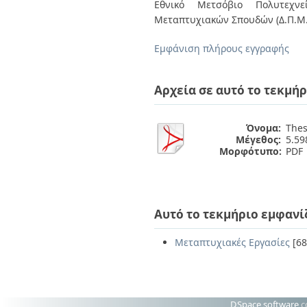
Διπλωματικές Εργασίες
Εθνικό Μετσόβιο Πολυτεχνεί
Πολιτικές Πρόσβασης
Ανά Ημερομηνία
Μεταπτυχιακών Σπουδών (Δ.Π.Μ.
Έκδοσης
Συγγραφείς
Εμφάνιση πλήρους εγγραφής
Τίτλοι
Θέματα
Αρχεία σε αυτό το τεκμήρ
Όνομα:
Thes
Μέγεθος:
5.5
Μορφότυπο:
PDF
Αυτό το τεκμήριο εμφανί
Μεταπτυχιακές Εργασίες
[68
DSpace software
c