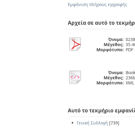
Διπλωματικές Εργασίες
Εμφάνιση πλήρους εγγραφής
Πολιτικές Πρόσβασης
Ανά Ημερομηνία
Έκδοσης
Συγγραφείς
Αρχεία σε αυτό το τεκμήρ
Τίτλοι
Θέματα
Όνομα:
0238
Μέγεθος:
35.
Μορφότυπο:
PDF
Όνομα:
Book
Μέγεθος:
236b
Μορφότυπο:
XML
Αυτό το τεκμήριο εμφανί
Γενική Συλλογή
[739]