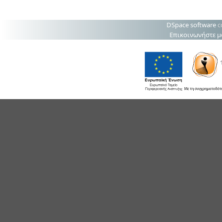
DSpace software
c
Επικοινωνήστε μ