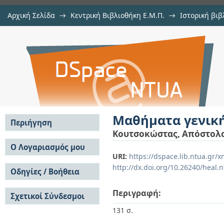
Αρχική Σελίδα
→
Κεντρική Βιβλιοθήκη Ε.Μ.Π.
→
Ιστορική βιβ
Μαθήματα γενικής μηχανολογίας
Εμφάνιση Τεκμηρίου
Αποθετήριο DSpace/Manakin
Μαθήματα γενική
Περιήγηση
Κουτσοκώστας, Απόστολο
Σε όλο το DSpace
Ο Λογαριασμός μου
URI:
https://dspace.lib.ntua.gr
Κοινότητες & Συλλογές
Σύνδεση
http://dx.doi.org/10.26240/heal.
Ανά Ημερομηνία
Οδηγίες / Βοήθεια
Εγγραφή
Έκδοσης
Οδηγίες Υποβολής
Συγγραφείς
Περιγραφή:
Σχετικοί Σύνδεσμοι
Οδηγίες Χρήσης ΙΑ
Τίτλοι
Συχνές Ερωτήσεις
Θέματα
131 σ.
Οδηγίες Υποβολής -
Αυτή η Συλλογή