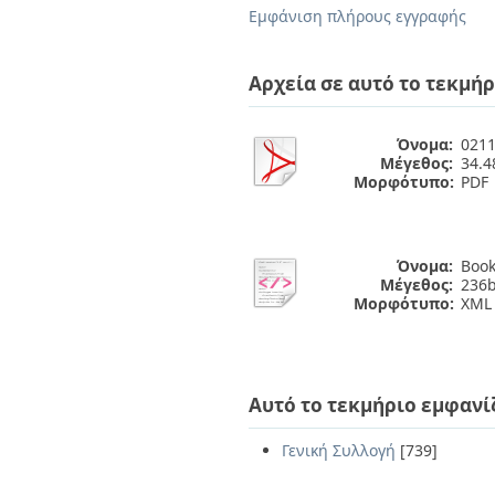
Διπλωματικές Εργασίες
Εμφάνιση πλήρους εγγραφής
Πολιτικές Πρόσβασης
Ανά Ημερομηνία
Έκδοσης
Συγγραφείς
Αρχεία σε αυτό το τεκμήρ
Τίτλοι
Θέματα
Όνομα:
0211
Μέγεθος:
34.
Μορφότυπο:
PDF
Όνομα:
Book
Μέγεθος:
236b
Μορφότυπο:
XML
Αυτό το τεκμήριο εμφανί
Γενική Συλλογή
[739]