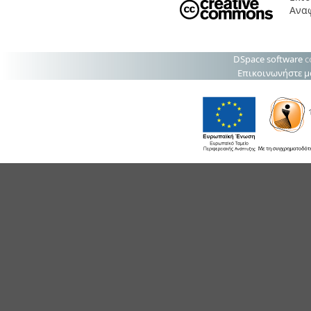
Ανα
DSpace software
c
Επικοινωνήστε μ