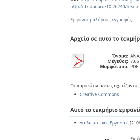
Διπλωματικές Εργασίες
http://dx.doi.org/10.26240/heal.
Πολιτικές Πρόσβασης
Ανά Ημερομηνία
Έκδοσης
Εμφάνιση πλήρους εγγραφής
Συγγραφείς
Τίτλοι
Θέματα
Αρχεία σε αυτό το τεκμήρ
Όνομα:
ΑΝΑΛ
Μέγεθος:
7.6
Μορφότυπο:
PDF
Οι παρακάτω άδειες σχετίζονται 
Creative Commons
Αυτό το τεκμήριο εμφανί
Διπλωματικές Εργασίες
[210
Εκτό