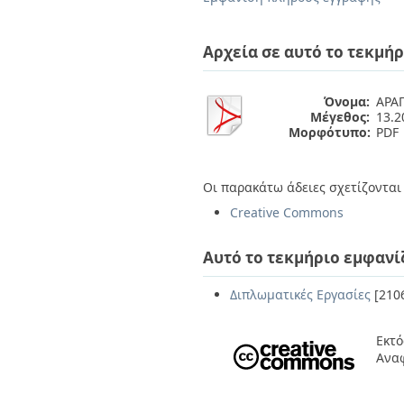
Διπλωματικές Εργασίες
Πολιτικές Πρόσβασης
Ανά Ημερομηνία
Έκδοσης
Αρχεία σε αυτό το τεκμήρ
Συγγραφείς
Τίτλοι
Θέματα
Όνομα:
ΑΡΑ
Μέγεθος:
13.
Μορφότυπο:
PDF
Οι παρακάτω άδειες σχετίζονται 
Creative Commons
Αυτό το τεκμήριο εμφανί
Διπλωματικές Εργασίες
[210
Εκτό
Ανα