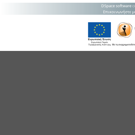
DSpace software
c
Επικοινωνήστε μ