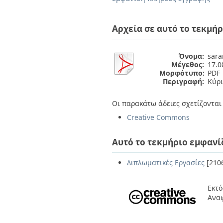
Διπλωματικές Εργασίες
Πολιτικές Πρόσβασης
Ανά Ημερομηνία
Έκδοσης
Αρχεία σε αυτό το τεκμήρ
Συγγραφείς
Τίτλοι
Θέματα
Όνομα:
sara
Μέγεθος:
17.
Μορφότυπο:
PDF
Περιγραφή:
Κύρι
Οι παρακάτω άδειες σχετίζονται 
Creative Commons
Αυτό το τεκμήριο εμφανί
Διπλωματικές Εργασίες
[210
Εκτό
Αναφ