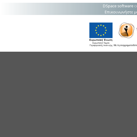
DSpace software
c
Επικοινωνήστε μ