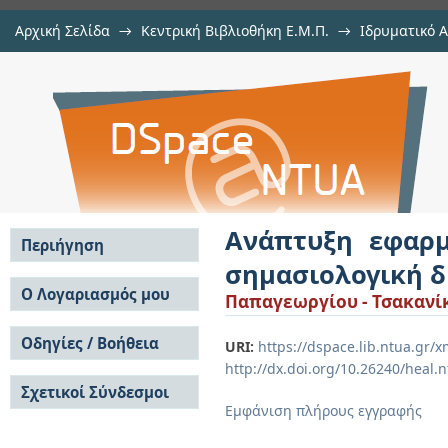
Αρχική Σελίδα
→
Κεντρική Βιβλιοθήκη Ε.Μ.Π.
→
Ιδρυματικό 
Ανάπτυξη εφαρμογών Διαδικτύ
Εργασίες
→
Εμφάνιση Τεκμηρίου
Αποθετήριο DSpace/Manakin
διαλειτουργικότητα
Ανάπτυξη εφαρ
Περιήγηση
σημασιολογική δ
Σε όλο το DSpace
Ο Λογαριασμός μου
Παπαγεωργίου - Τσακανίκ
Κοινότητες & Συλλογές
Σύνδεση
Ανά Ημερομηνία
Οδηγίες / Βοήθεια
Εγγραφή
URI:
https://dspace.lib.ntua.gr
Έκδοσης
http://dx.doi.org/10.26240/heal.
Οδηγίες Υποβολής
Συγγραφείς
Σχετικοί Σύνδεσμοι
Οδηγίες Χρήσης ΙΑ
Τίτλοι
Εμφάνιση πλήρους εγγραφής
Συχνές Ερωτήσεις
Θέματα
Οδηγίες Υποβολής -
Αυτή η Συλλογή