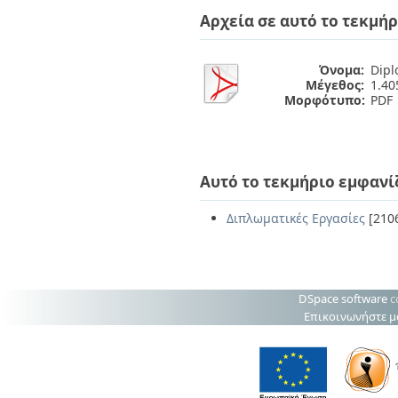
Διπλωματικές Εργασίες
Αρχεία σε αυτό το τεκμήρ
Πολιτικές Πρόσβασης
Ανά Ημερομηνία
Έκδοσης
Συγγραφείς
Όνομα:
Dipl
Τίτλοι
Μέγεθος:
1.4
Θέματα
Μορφότυπο:
PDF
Αυτό το τεκμήριο εμφανί
Διπλωματικές Εργασίες
[210
DSpace software
c
Επικοινωνήστε μ