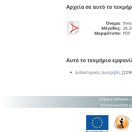
Διπλωματικές Εργασίες
Αρχεία σε αυτό το τεκμήρ
Πολιτικές Πρόσβασης
Ανά Ημερομηνία
Έκδοσης
Συγγραφείς
Όνομα:
thes
Τίτλοι
Μέγεθος:
26.
Θέματα
Μορφότυπο:
PDF
Αυτό το τεκμήριο εμφανί
Διδακτορικές Διατριβές
[229
DSpace software
c
Επικοινωνήστε μ