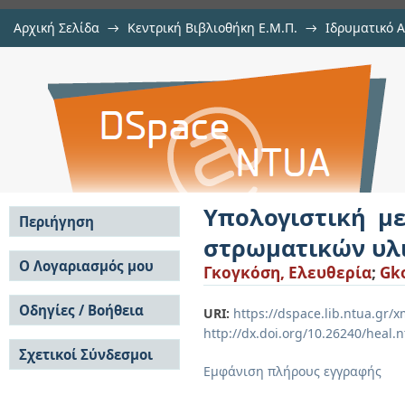
Αρχική Σελίδα
→
Κεντρική Βιβλιοθήκη Ε.Μ.Π.
→
Ιδρυματικό 
Υπολογιστική μελέτη από πρώ
Διατριβές
→
Εμφάνιση Τεκμηρίου
Αποθετήριο DSpace/Manakin
υλικών
Υπολογιστική μ
Περιήγηση
στρωματικών υλ
Σε όλο το DSpace
Ο Λογαριασμός μου
Γκογκόση, Ελευθερία
;
Gko
Κοινότητες & Συλλογές
Σύνδεση
Ανά Ημερομηνία
Οδηγίες / Βοήθεια
Εγγραφή
URI:
https://dspace.lib.ntua.gr
Έκδοσης
http://dx.doi.org/10.26240/heal.
Οδηγίες Υποβολής
Συγγραφείς
Σχετικοί Σύνδεσμοι
Οδηγίες Χρήσης ΙΑ
Τίτλοι
Εμφάνιση πλήρους εγγραφής
Συχνές Ερωτήσεις
Θέματα
Οδηγίες Υποβολής -
Αυτή η Συλλογή