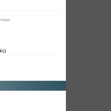
νοιγμα
ές)