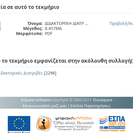
ία σε αυτό το τεκμήριο
Όνομα:
ΔΙΔΑΚΤΟΡΙΚΗ ΔΙΑΤΡ ...
Προβολή/
Ά
Μέγεθος:
8.457Mb
Μορφότυπο:
PDF
 το τεκμήριο εμφανίζεται στην ακόλουθη συλλογή(
ιδακτορικές Διατριβές
[2296]
DSpace software
copyright © 2002-2011
Duraspace
Επικοινωνήστε μαζί μας
|
Στείλτε Παρατηρήσεις