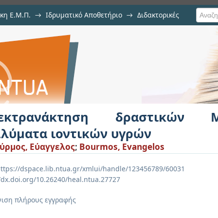
κη Ε.Μ.Π.
→
Ιδρυματικό Αποθετήριο
→
Διδακτορικές
αστικών Μμετάλλων από διαλύματ
εκτρανάκτηση δραστικών 
αλύματα ιοντικών υγρών
ύρμος, Εύαγγελος
;
Bourmos, Evangelos
ttps://dspace.lib.ntua.gr/xmlui/handle/123456789/60031
//dx.doi.org/10.26240/heal.ntua.27727
ιση πλήρους εγγραφής