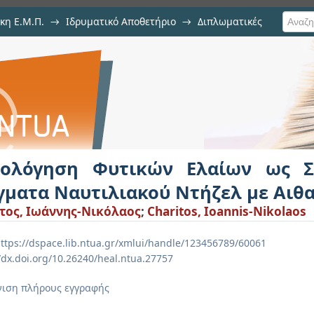
κη Ε.Μ.Π.
→
Ιδρυματικό Αποθετήριο
→
Διπλωματικές
ν Ελαίων ως Σταθεροποιητές σε Μ
ιολόγηση Φυτικών Ελαίων ως Σ
γματα Ναυτιλιακού Ντήζελ με Αιθ
τος, Ιωάννης-Νικόλαος
;
Charitos, Ioannis-Nikolaos
ttps://dspace.lib.ntua.gr/xmlui/handle/123456789/60061
//dx.doi.org/10.26240/heal.ntua.27757
ιση πλήρους εγγραφής