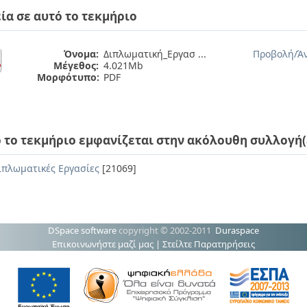
ία σε αυτό το τεκμήριο
Όνομα:
Διπλωματική_Εργασ ...
Προβολή/
Ά
Μέγεθος:
4.021Mb
Μορφότυπο:
PDF
 το τεκμήριο εμφανίζεται στην ακόλουθη συλλογή(
ιπλωματικές Εργασίες
[21069]
DSpace software
copyright © 2002-2011
Duraspace
Επικοινωνήστε μαζί μας
|
Στείλτε Παρατηρήσεις