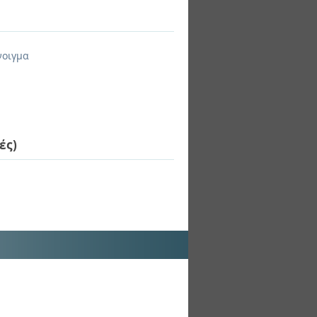
νοιγμα
ές)