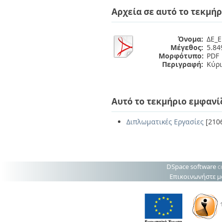
Διπλωματικές Εργασίες
Αρχεία σε αυτό το τεκμήρ
Πολιτικές Πρόσβασης
Ανά Ημερομηνία
Έκδοσης
Συγγραφείς
Όνομα:
ΔΕ_Ε
Τίτλοι
Μέγεθος:
5.8
Θέματα
Μορφότυπο:
PDF
Περιγραφή:
Κύρι
Αυτό το τεκμήριο εμφανί
Διπλωματικές Εργασίες
[210
DSpace software
c
Επικοινωνήστε μ