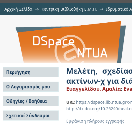
Αρχική Σελίδα
→
Κεντρική Βιβλιοθήκη Ε.Μ.Π.
→
Ιδρυματικό 
Μελέτη, σχεδίαση και κατασκε
Εργασίες
→
Εμφάνιση Τεκμηρίου
Αποθετήριο DSpace/Manakin
διάταξη XRF
Μελέτη, σχεδία
Περιήγηση
ακτίνων-χ για δι
Σε όλο το DSpace
Ο Λογαριασμός μου
Ευαγγελίδου, Αμαλία
;
Eva
Κοινότητες & Συλλογές
Σύνδεση
Ανά Ημερομηνία
Οδηγίες / Βοήθεια
Εγγραφή
URI:
https://dspace.lib.ntua.gr
Έκδοσης
http://dx.doi.org/10.26240/heal.
Οδηγίες Υποβολής
Συγγραφείς
Σχετικοί Σύνδεσμοι
Οδηγίες Χρήσης ΙΑ
Τίτλοι
Εμφάνιση πλήρους εγγραφής
Συχνές Ερωτήσεις
Θέματα
Οδηγίες Υποβολής -
Αυτή η Συλλογή