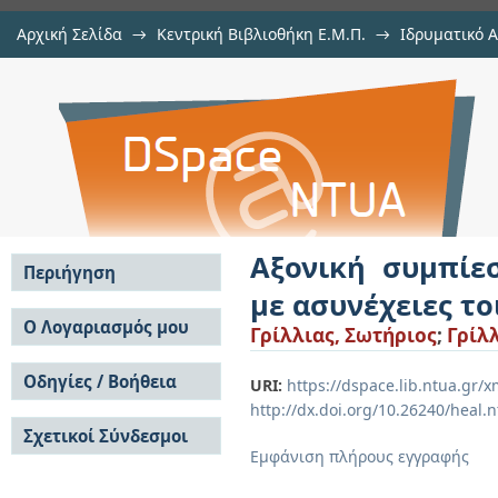
Αρχική Σελίδα
→
Κεντρική Βιβλιοθήκη Ε.Μ.Π.
→
Ιδρυματικό 
Αξονική συμπίεση μεταλλικών
Εργασίες
→
Εμφάνιση Τεκμηρίου
Αποθετήριο DSpace/Manakin
τοιχώματος.
Αξονική συμπίε
Περιήγηση
με ασυνέχειες τ
Σε όλο το DSpace
Ο Λογαριασμός μου
Γρίλλιας, Σωτήριος
;
Γρίλ
Κοινότητες & Συλλογές
Σύνδεση
Ανά Ημερομηνία
Οδηγίες / Βοήθεια
Εγγραφή
URI:
https://dspace.lib.ntua.gr
Έκδοσης
http://dx.doi.org/10.26240/heal.
Οδηγίες Υποβολής
Συγγραφείς
Σχετικοί Σύνδεσμοι
Οδηγίες Χρήσης ΙΑ
Τίτλοι
Εμφάνιση πλήρους εγγραφής
Συχνές Ερωτήσεις
Θέματα
Οδηγίες Υποβολής -
Αυτή η Συλλογή