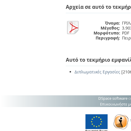
Διπλωματικές Εργασίες
Αρχεία σε αυτό το τεκμήρ
Πολιτικές Πρόσβασης
Ανά Ημερομηνία
Έκδοσης
Συγγραφείς
Όνομα:
ΓΡΙΛ
Τίτλοι
Μέγεθος:
3.9
Θέματα
Μορφότυπο:
PDF
Περιγραφή:
Πει
Αυτό το τεκμήριο εμφανί
Διπλωματικές Εργασίες
[210
DSpace software
c
Επικοινωνήστε μ