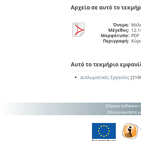
Διπλωματικές Εργασίες
Αρχεία σε αυτό το τεκμήρ
Πολιτικές Πρόσβασης
Ανά Ημερομηνία
Έκδοσης
Συγγραφείς
Όνομα:
Μελέ
Τίτλοι
Μέγεθος:
12.
Θέματα
Μορφότυπο:
PDF
Περιγραφή:
Κύρι
Αυτό το τεκμήριο εμφανί
Διπλωματικές Εργασίες
[210
DSpace software
c
Επικοινωνήστε μ