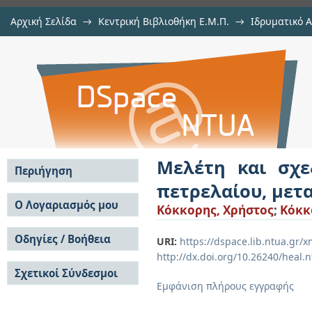
Αρχική Σελίδα
→
Κεντρική Βιβλιοθήκη Ε.Μ.Π.
→
Ιδρυματικό 
Μελέτη και σχεδίαση πλοίου
Εργασίες
→
Εμφάνιση Τεκμηρίου
Αποθετήριο DSpace/Manakin
μεταφορικής οκανότητας 80,000t
Μελέτη και σχ
Περιήγηση
πετρελαίου, μετ
Σε όλο το DSpace
Ο Λογαριασμός μου
Κόκκορης, Χρήστος
;
Κόκκ
Κοινότητες & Συλλογές
Σύνδεση
Ανά Ημερομηνία
Οδηγίες / Βοήθεια
Εγγραφή
URI:
https://dspace.lib.ntua.gr
Έκδοσης
http://dx.doi.org/10.26240/heal.
Οδηγίες Υποβολής
Συγγραφείς
Σχετικοί Σύνδεσμοι
Οδηγίες Χρήσης ΙΑ
Τίτλοι
Εμφάνιση πλήρους εγγραφής
Συχνές Ερωτήσεις
Θέματα
Οδηγίες Υποβολής -
Αυτή η Συλλογή