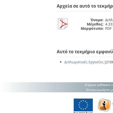
Διπλωματικές Εργασίες
Αρχεία σε αυτό το τεκμήρ
Πολιτικές Πρόσβασης
Ανά Ημερομηνία
Έκδοσης
Συγγραφείς
Όνομα:
Διπλ
Τίτλοι
Μέγεθος:
4.3
Θέματα
Μορφότυπο:
PDF
Αυτό το τεκμήριο εμφανί
Διπλωματικές Εργασίες
[210
DSpace software
c
Επικοινωνήστε μ