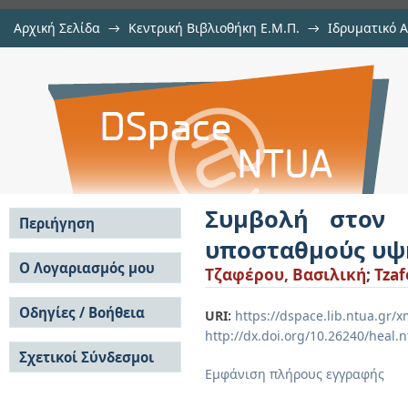
Αρχική Σελίδα
→
Κεντρική Βιβλιοθήκη Ε.Μ.Π.
→
Ιδρυματικό 
Συμβολή στον υπολογισμό αντίσ
Εργασίες
→
Εμφάνιση Τεκμηρίου
Αποθετήριο DSpace/Manakin
τάσης
Συμβολή στον 
Περιήγηση
υποσταθμούς υψ
Σε όλο το DSpace
Ο Λογαριασμός μου
Τζαφέρου, Βασιλική
;
Tzaf
Κοινότητες & Συλλογές
Σύνδεση
Ανά Ημερομηνία
Οδηγίες / Βοήθεια
Εγγραφή
URI:
https://dspace.lib.ntua.gr
Έκδοσης
http://dx.doi.org/10.26240/heal.
Οδηγίες Υποβολής
Συγγραφείς
Σχετικοί Σύνδεσμοι
Οδηγίες Χρήσης ΙΑ
Τίτλοι
Εμφάνιση πλήρους εγγραφής
Συχνές Ερωτήσεις
Θέματα
Οδηγίες Υποβολής -
Αυτή η Συλλογή