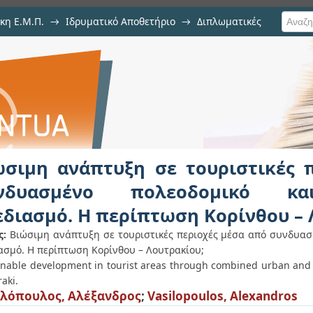
κη Ε.Μ.Π.
→
Ιδρυματικό Αποθετήριο
→
Διπλωματικές
 σε τουριστικές περιοχές μέσ
κυκλοφοριακό σχεδιασμό. Η περ
ώσιμη ανάπτυξη σε τουριστικές 
νδυασμένο πολεοδομικό κα
εδιασμό. Η περίπτωση Κορίνθου –
ς:
Βιώσιμη ανάπτυξη σε τουριστικές περιοχές μέσα από συνδυασ
ασμό. Η περίπτωση Κορίνθου – Λουτρακίου;
inable development in tourist areas through combined urban and t
raki.
λόπουλος, Αλέξανδρος
;
Vasilopoulos, Alexandros