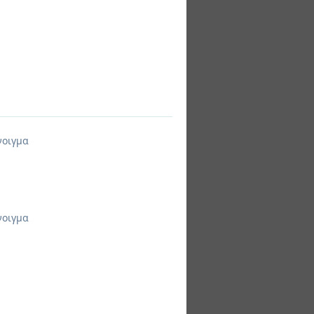
νοιγμα
νοιγμα