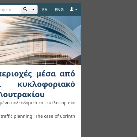
ΕΛ
ENG
α από συνδυασμένο
ίπτωση Κορίνθου –
περιοχές μέσα από
ι κυκλοφοριακό
 Λουτρακίου
μένο πολεοδομικό και κυκλοφοριακό
raffic planning. The case of Corinth