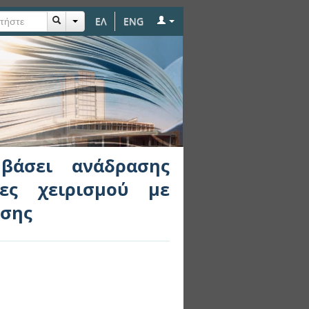
ΕΛ
ENG
ρασης δύναμης σε
εθόδων ενισχυτικής
 βάσει ανάδρασης
ίες χειρισμού με
ησης