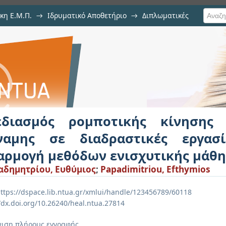
κη Ε.Μ.Π.
→
Ιδρυματικό Αποθετήριο
→
Διπλωματικές
οτικής κίνησης βάσει ανάδ
σίες χειρισμού με εφαρμογή μ
εδιασμός ρομποτικής κίνησης
ναμης σε διαδραστικές εργασ
αρμογή μεθόδων ενισχυτικής μάθ
δημητρίου, Ευθύμιος
;
Papadimitriou, Efthymios
ttps://dspace.lib.ntua.gr/xmlui/handle/123456789/60118
//dx.doi.org/10.26240/heal.ntua.27814
ιση πλήρους εγγραφής