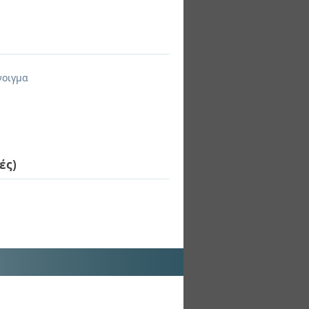
νοιγμα
ές)