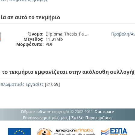
ία σε αυτό το τεκμήριο
Όνομα:
Diploma_Thesis_Pa ...
Προβολή/
Ά
Μέγεθος:
11.31Mb
Μορφότυπο:
PDF
 το τεκμήριο εμφανίζεται στην ακόλουθη συλλογή(
ιπλωματικές Εργασίες
[21069]
DSpace software
copyright © 2002-2011
Duraspace
Επικοινωνήστε μαζί μας
|
Στείλτε Παρατηρήσεις