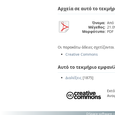
Διπλωματικές Εργασίες
Πολιτικές Πρόσβασης
Ανά Ημερομηνία
Αρχεία σε αυτό το τεκμήρ
Έκδοσης
Συγγραφείς
Τίτλοι
Όνομα:
Από 
Μέγεθος:
21.
Θέματα
Μορφότυπο:
PDF
Οι παρακάτω άδειες σχετίζονται 
Creative Commons
Αυτό το τεκμήριο εμφανί
Διαλέξεις
[1875]
Εκτό
Ανα
DSpace software
c