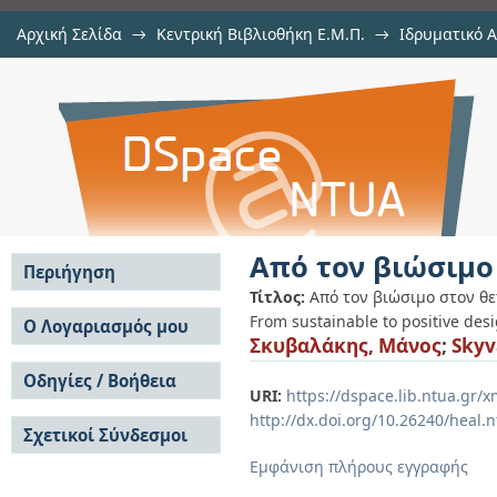
Αρχική Σελίδα
→
Κεντρική Βιβλιοθήκη Ε.Μ.Π.
→
Ιδρυματικό 
Από τον βιώσιμο στον θετικό σχε
Εμφάνιση Τεκμηρίου
Αποθετήριο DSpace/Manakin
Από τον βιώσιμο
Περιήγηση
Τίτλος:
Από τον βιώσιμο στον θε
Σε όλο το DSpace
From sustainable to positive des
Ο Λογαριασμός μου
Σκυβαλάκης, Μάνος
;
Skyv
Κοινότητες & Συλλογές
Σύνδεση
Ανά Ημερομηνία
Οδηγίες / Βοήθεια
Εγγραφή
Έκδοσης
URI:
https://dspace.lib.ntua.gr
Οδηγίες Υποβολής
Συγγραφείς
http://dx.doi.org/10.26240/heal.
Σχετικοί Σύνδεσμοι
Οδηγίες Χρήσης ΙΑ
Τίτλοι
Συχνές Ερωτήσεις
Θέματα
Εμφάνιση πλήρους εγγραφής
Οδηγίες Υποβολής -
Αυτή η Συλλογή