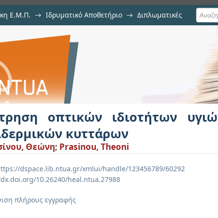
κη Ε.Μ.Π.
→
Ιδρυματικό Αποθετήριο
→
Διπλωματικές
 ιδιοτήτων υγιών και καρκιν
τρηση οπτικών ιδιοτήτων υγιώ
ιδερμικών κυττάρων
σίνου, Θεώνη
;
Prasinou, Theoni
ttps://dspace.lib.ntua.gr/xmlui/handle/123456789/60292
//dx.doi.org/10.26240/heal.ntua.27988
ιση πλήρους εγγραφής