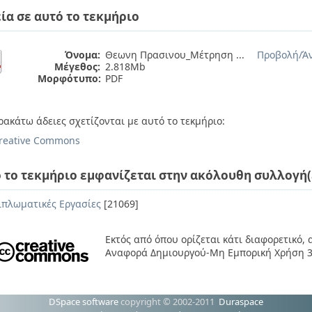
ία σε αυτό το τεκμήριο
Όνομα:
Θεωνη Πρασινου_Μέτρηση ...
Προβολή/
Ά
Μέγεθος:
2.818Mb
Μορφότυπο:
PDF
ρακάτω άδειες σχετίζονται με αυτό το τεκμήριο:
reative Commons
 το τεκμήριο εμφανίζεται στην ακόλουθη συλλογή(
ιπλωματικές Εργασίες
[21069]
Εκτός από όπου ορίζεται κάτι διαφορετικό,
Αναφορά Δημιουργού-Μη Εμπορική Χρήση 3
DSpace software
copyright © 2002-2011
Duraspace