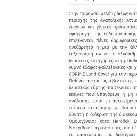
Διπλωματικές Εργασίες
Πολιτικές Πρόσβασης
Ανά Ημερομηνία
Στην παρούσα μελέτη διερευνάτ
Έκδοσης
περιοχής της Ανατολικής Αττικ
Συγγραφείς
Τίτλοι
εικόνων και γίνεται προσπάθε
Θέματα
εφαρμογής της τηλεπισκοπικής
επιλέγονται πέντε δορυφορικέ
ανεξάρτητα η μια με την άλλ
ταξινόμηση αν και ο αλγόριθμ
θεματικές κατηγορίες στη μέθοδ
γυμνό έδαφος-καλλιέργειες και 
CORINE Land Cover για την περι
Πιθανοφάνειας ως ο βέλτιστος τ
θεματικός χάρτης αποτελείται απ
εκείνες που υπαγόρευε η μη 
ανάλυσης είναι το αντικείμενο
επίπεδα κατάτμησης με βασικό 
δυνατή η διάκριση της διακεκο
Ομοιογένειας κατά Haralick. 
διακριθούν περισσότερες από πέ
το αποτέλεσμα του δεύτερου 