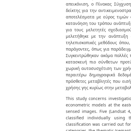
απεικόνιση, ο Πίνακας Σύγχυσ
δείκτης για την αντικειμενοστρ
αποτελέσματα με εύρος τιμών α
κατανόηση του τρόπου ανάπτυξη
για τους μελετητές σχεδιασμο
μελετήθηκε με την ανάπτυξη 
τηλεπισκοπικές μεθόδους όπου,
παράγοντες, όπως για παράδειγ
Συγκεντρώθηκαν ακόμα πολλές 
κατασκευή πιο σύνθετων προτ
χωρική αυτοσυσχέτιση των χρήσ
περαιτέρω δημογραφικά δεδομ
πρόσθετες μεταβλητές που εισ
χρήσης γης κυρίως στην μεταβολ
This study concerns investigat
econometric models at the easte
sensed images. Five (Landsat 
classified individually using
classification was carried out 
categories, the thematic (semanti