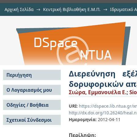
Αρχική Σελίδα
→
Κεντρική Βιβλιοθήκη Ε.Μ.Π.
→
Ιδρυματικό 
Διερεύνηση εξέλιξης χρήσεω
Εργασίες
→
Εμφάνιση Τεκμηρίου
Αποθετήριο DSpace/Manakin
απεικονίσεων και οικονομετρικά 
Διερεύνηση εξέ
Περιήγηση
δορυφορικών απε
Σε όλο το DSpace
Ο Λογαριασμός μου
Σιώρα, Εμμανουέλα Ε.
;
Si
Κοινότητες & Συλλογές
Σύνδεση
Ανά Ημερομηνία
Οδηγίες / Βοήθεια
Εγγραφή
URI:
https://dspace.lib.ntua.gr/
Έκδοσης
http://dx.doi.org/10.26240/heal.
Οδηγίες Υποβολής
Συγγραφείς
Ημερομηνία:
2012-04-11
Σχετικοί Σύνδεσμοι
Οδηγίες Χρήσης ΙΑ
Τίτλοι
Συχνές Ερωτήσεις
Θέματα
Οδηγίες Υποβολής -
Περίληψη:
Αυτή η Συλλογή