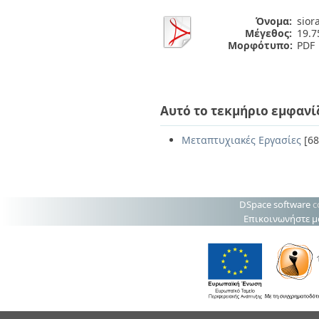
Όνομα:
sior
Μέγεθος:
19.
Μορφότυπο:
PDF
Αυτό το τεκμήριο εμφανί
Μεταπτυχιακές Εργασίες
[68
DSpace software
c
Επικοινωνήστε μ