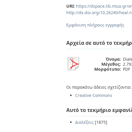
Διπλωματικές Εργασίες
URI:
https://dspace.lib.ntua.gr
Πολιτικές Πρόσβασης
Ανά Ημερομηνία
http://dx.doi.org/10.26240/heal.
Έκδοσης
Συγγραφείς
Εμφάνιση πλήρους εγγραφής
Τίτλοι
Θέματα
Αρχεία σε αυτό το τεκμήρ
Όνομα:
Dial
Μέγεθος:
2.7
Μορφότυπο:
PDF
Οι παρακάτω άδειες σχετίζονται 
Creative Commons
Αυτό το τεκμήριο εμφανί
Διαλέξεις
[1875]