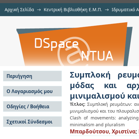
Αρχική Σελίδα
→
Κεντρική Βιβλιοθήκη Ε.Μ.Π.
→
Ιδρυματικό 
Συμπλοκή ρευμάτων: ανάλυσ
Εμφάνιση Τεκμηρίου
Αποθετήριο DSpace/Manakin
αρχιτεκτονικής υπό το πρίσμα το
Συμπλοκή ρευμ
Περιήγηση
μόδας και αρ
Σε όλο το DSpace
Ο Λογαριασμός μου
μινιμαλισμού κα
Κοινότητες & Συλλογές
Σύνδεση
Ανά Ημερομηνία
Τίτλος:
Συμπλοκή ρευμάτων: αν
Οδηγίες / Βοήθεια
Εγγραφή
Έκδοσης
μινιμαλισμού και του πλουραλι
Οδηγίες Υποβολής
Συγγραφείς
Clash of movements: analyzing
Σχετικοί Σύνδεσμοι
Οδηγίες Χρήσης ΙΑ
Τίτλοι
minimalism and pluralism
Συχνές Ερωτήσεις
Θέματα
Μπαρδούτσου, Χριστίνα
;
Οδηγίες Υποβολής -
Αυτή η Συλλογή