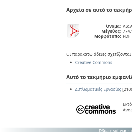
Διπλωματικές Εργασίες
Πολιτικές Πρόσβασης
Ανά Ημερομηνία
Αρχεία σε αυτό το τεκμήρ
Έκδοσης
Συγγραφείς
Τίτλοι
Όνομα:
Λιαν
Μέγεθος:
774.
Θέματα
Μορφότυπο:
PDF
Οι παρακάτω άδειες σχετίζονται 
Creative Commons
Αυτό το τεκμήριο εμφανί
Διπλωματικές Εργασίες
[210
Εκτό
Ανα
DSpace software
c