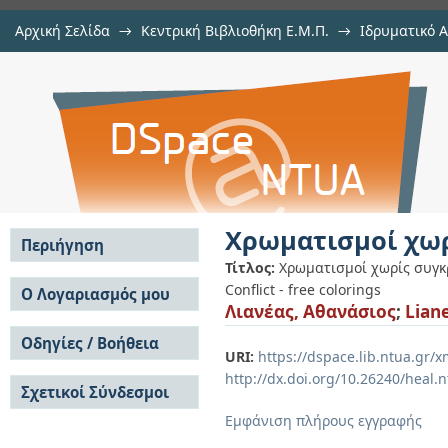
Αρχική Σελίδα
→
Κεντρική Βιβλιοθήκη Ε.Μ.Π.
→
Ιδρυματικό 
Χρωματισμοί χωρίς συγκρούσεις
Εργασίες
→
Εμφάνιση Τεκμηρίου
Αποθετήριο DSpace/Manakin
Χρωματισμοί χωρ
Περιήγηση
Τίτλος:
Χρωματισμοί χωρίς συγκ
Σε όλο το DSpace
Conflict - free colorings
Ο Λογαριασμός μου
Λιανέας, Αθανάσιος
;
Lian
Κοινότητες & Συλλογές
Σύνδεση
Ανά Ημερομηνία
Οδηγίες / Βοήθεια
Εγγραφή
Έκδοσης
URI:
https://dspace.lib.ntua.gr
Οδηγίες Υποβολής
Συγγραφείς
http://dx.doi.org/10.26240/heal.
Σχετικοί Σύνδεσμοι
Οδηγίες Χρήσης ΙΑ
Τίτλοι
Συχνές Ερωτήσεις
Θέματα
Εμφάνιση πλήρους εγγραφής
Οδηγίες Υποβολής -
Αυτή η Συλλογή