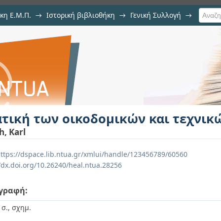
κη Ε.Μ.Π.
→
Ιστορική βιβλιοθήκη
→
Γενική Συλλογή
→
μικών και τεχνικών έργων, Μέρος 
ατική των οικοδομικών και τεχνικ
ch, Karl
ttps://dspace.lib.ntua.gr/xmlui/handle/123456789/60560
//dx.doi.org/10.26240/heal.ntua.28256
γραφή:
 σ., σχημ.