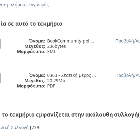
ιση πλήρους εγγραφής
ία σε αυτό το τεκμήριο
Όνομα:
BookCommunity-pol ...
Προβολή/
Ά
Μέγεθος:
236bytes
Μορφότυπο:
XML
Όνομα:
0363 - Στατική μέρος ...
Προβολή/
Ά
Μέγεθος:
20.29Mb
Μορφότυπο:
PDF
 το τεκμήριο εμφανίζεται στην ακόλουθη συλλογή(
ενική Συλλογή
[739]