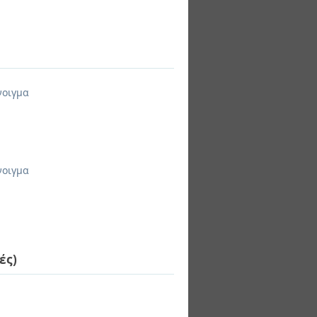
νοιγμα
νοιγμα
ές)