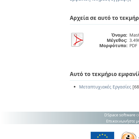
Διπλωματικές Εργασίες
Πολιτικές Πρόσβασης
Ανά Ημερομηνία
Έκδοσης
Αρχεία σε αυτό το τεκμήρ
Συγγραφείς
Τίτλοι
Θέματα
Όνομα:
Mast
Μέγεθος:
3.4
Μορφότυπο:
PDF
Αυτό το τεκμήριο εμφανί
Μεταπτυχιακές Εργασίες
[68
DSpace software
c
Επικοινωνήστε μ