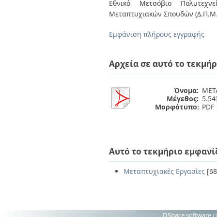
Διπλωματικές Εργασίες
Εθνικό Μετσόβιο Πολυτεχνεί
Πολιτικές Πρόσβασης
Ανά Ημερομηνία
Μεταπτυχιακών Σπουδών (Δ.Π.Μ.Σ
Έκδοσης
Συγγραφείς
Εμφάνιση πλήρους εγγραφής
Τίτλοι
Θέματα
Αρχεία σε αυτό το τεκμήρ
Όνομα:
ΜΕΤΑ
Μέγεθος:
5.5
Μορφότυπο:
PDF
Αυτό το τεκμήριο εμφανί
Μεταπτυχιακές Εργασίες
[68
DSpace software
c