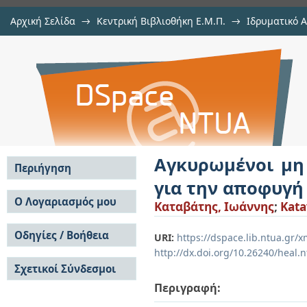
Αρχική Σελίδα
→
Κεντρική Βιβλιοθήκη Ε.Μ.Π.
→
Ιδρυματικό 
Αγκυρωμένοι μη επικαθήμενοι α
Εργασίες
→
Εμφάνιση Τεκμηρίου
Αποθετήριο DSpace/Manakin
υποθαλάσσιων γεωκινδύνων.
Αγκυρωμένοι μη
Περιήγηση
για την αποφυγ
Σε όλο το DSpace
Ο Λογαριασμός μου
Καταβάτης, Ιωάννης
;
Kata
Κοινότητες & Συλλογές
Σύνδεση
Ανά Ημερομηνία
Οδηγίες / Βοήθεια
Εγγραφή
URI:
https://dspace.lib.ntua.gr
Έκδοσης
http://dx.doi.org/10.26240/heal.
Οδηγίες Υποβολής
Συγγραφείς
Σχετικοί Σύνδεσμοι
Οδηγίες Χρήσης ΙΑ
Τίτλοι
Συχνές Ερωτήσεις
Θέματα
Περιγραφή:
Οδηγίες Υποβολής -
Αυτή η Συλλογή