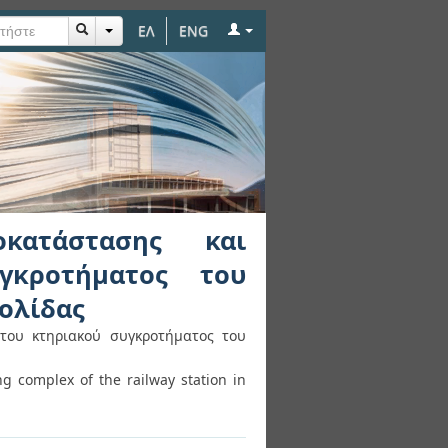
ΕΛ
ENG
ησης του κτηριακού
Αργολίδας
κατάστασης και
γκροτήματος του
ολίδας
του κτηριακού συγκροτήματος του
g complex of the railway station in