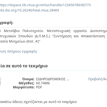
ttps://dspace.lib.ntua.gr/xmlui/handle/123456789/60773
//dx.doi.org/10.26240/heal.ntua.28469
γραφή:
ό Μετσόβιο Πολυτεχνείο. Μεταπτυχιακή εργασία. Διεπιστη
τυχιακών Σπουδών (Δ.Π.Μ.Σ.) "Συντήρηση και Αποκατάσταση 
ασία Μνημείων (Κατ. Α')"
ιση πλήρους εγγραφής
ία σε αυτό το τεκμήριο
Όνομα:
ΣΙΔΗΡΟΔΡΟΜΙΚΟΣ ...
Προβολή/
Ά
Μέγεθος:
60.74Mb
Μορφότυπο:
PDF
ρακάτω άδειες σχετίζονται με αυτό το τεκμήριο: