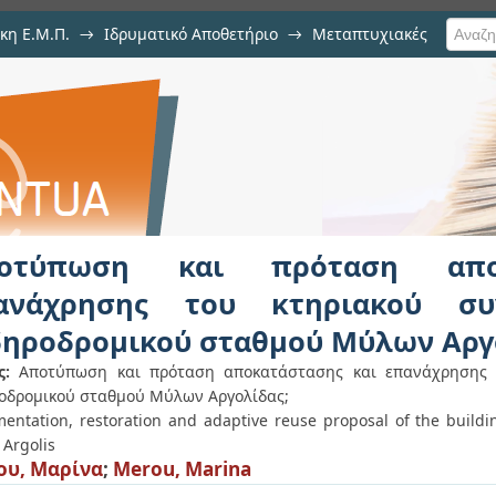
κη Ε.Μ.Π.
→
Ιδρυματικό Αποθετήριο
→
Μεταπτυχιακές
ταση αποκατάστασης και επανάχρ
 σιδηροδρομικού σταθμού Μύλων 
οτύπωση και πρόταση απο
ανάχρησης του κτηριακού συ
δηροδρομικού σταθμού Μύλων Αργ
ς:
Αποτύπωση και πρόταση αποκατάστασης και επανάχρησης 
οδρομικού σταθμού Μύλων Αργολίδας;
entation, restoration and adaptive reuse proposal of the buildin
 Argolis
ου, Μαρίνα
;
Merou, Marina