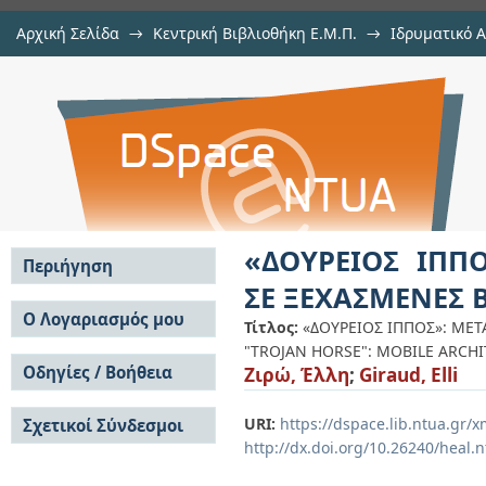
Αρχική Σελίδα
→
Κεντρική Βιβλιοθήκη Ε.Μ.Π.
→
Ιδρυματικό 
«ΔΟΥΡΕΙΟΣ ΙΠΠΟΣ»: ΜΕΤΑΚΙΝΟ
φοιτητών
→
Εμφάνιση Τεκμηρίου
Αποθετήριο DSpace/Manakin
ΒΙΟΜΗΧΑΝΙΚΕΣ ΖΩΝΕΣ
«ΔΟΥΡΕΙΟΣ ΙΠΠ
Περιήγηση
ΣΕ ΞΕΧΑΣΜΕΝΕΣ 
Σε όλο το DSpace
Ο Λογαριασμός μου
Τίτλος:
«ΔΟΥΡΕΙΟΣ ΙΠΠΟΣ»: ΜΕ
Κοινότητες & Συλλογές
"TROJAN HORSE": MOBILE ARCH
Σύνδεση
Ανά Ημερομηνία
Οδηγίες / Βοήθεια
Ζιρώ, Έλλη
;
Giraud, Elli
Εγγραφή
Έκδοσης
Οδηγίες Υποβολής
Συγγραφείς
URI:
https://dspace.lib.ntua.gr
Σχετικοί Σύνδεσμοι
Οδηγίες Χρήσης ΙΑ
Τίτλοι
http://dx.doi.org/10.26240/heal.
Συχνές Ερωτήσεις
Θέματα
Οδηγίες Υποβολής -
Αυτή η Συλλογή