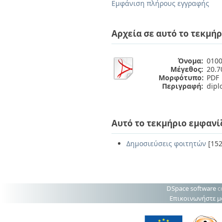
Διπλωματικές Εργασίες
Εμφάνιση πλήρους εγγραφής
Πολιτικές Πρόσβασης
Ανά Ημερομηνία
Έκδοσης
Αρχεία σε αυτό το τεκμήρ
Συγγραφείς
Τίτλοι
Θέματα
Όνομα:
0100
Μέγεθος:
20.
Μορφότυπο:
PDF
Περιγραφή:
dipl
Αυτό το τεκμήριο εμφανί
Δημοσιεύσεις φοιτητών
[152
DSpace software
c
Επικοινωνήστε μ