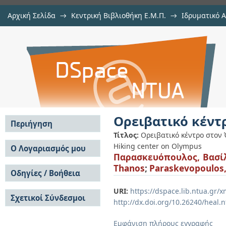
Αρχική Σελίδα
→
Κεντρική Βιβλιοθήκη Ε.Μ.Π.
→
Ιδρυματικό 
Ορειβατικό κέντρο στον Όλυμπο
Εργασίες
→
Εμφάνιση Τεκμηρίου
Αποθετήριο DSpace/Manakin
Ορειβατικό κέντ
Περιήγηση
Τίτλος:
Ορειβατικό κέντρο στον
Σε όλο το DSpace
Hiking center on Olympus
Ο Λογαριασμός μου
Παρασκευόπουλος, Βασί
Κοινότητες & Συλλογές
Σύνδεση
Thanos
;
Paraskevopoulos, 
Ανά Ημερομηνία
Οδηγίες / Βοήθεια
Εγγραφή
Έκδοσης
Οδηγίες Υποβολής
Συγγραφείς
URI:
https://dspace.lib.ntua.gr
Σχετικοί Σύνδεσμοι
Οδηγίες Χρήσης ΙΑ
Τίτλοι
http://dx.doi.org/10.26240/heal.
Συχνές Ερωτήσεις
Θέματα
Οδηγίες Υποβολής -
Εμφάνιση πλήρους εγγραφής
Αυτή η Συλλογή