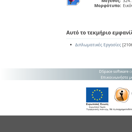
Μέγεθος:
324.
Μορφότυπο:
Εικό
Αυτό το τεκμήριο εμφανί
Διπλωματικές Εργασίες
[210
DSpace software
c
Επικοινωνήστε μ