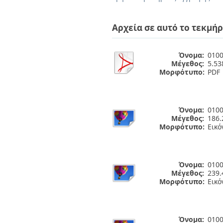
Διπλωματικές Εργασίες
Πολιτικές Πρόσβασης
Ανά Ημερομηνία
Έκδοσης
Αρχεία σε αυτό το τεκμήρ
Συγγραφείς
Τίτλοι
Θέματα
Όνομα:
0100
Μέγεθος:
5.5
Μορφότυπο:
PDF
Όνομα:
0100
Μέγεθος:
186.
Μορφότυπο:
Εικό
Όνομα:
0100
Μέγεθος:
239.
Μορφότυπο:
Εικό
Όνομα:
0100