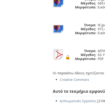
Μέγεθος:
669.
Μορφότυπο:
Εικό
Όνομα:
9l.j
Μέγεθος:
972.
Μορφότυπο:
Εικό
Όνομα:
ΔΙΠ
Μέγεθος:
63.
Μορφότυπο:
PDF
Οι παρακάτω άδειες σχετίζονται 
Creative Commons
Αυτό το τεκμήριο εμφανί
Διπλωματικές Εργασίες
[210