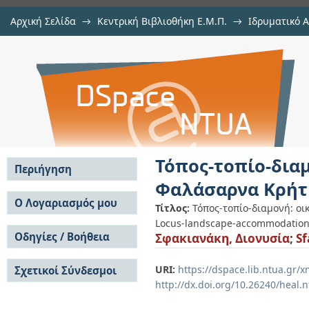
Αρχική Σελίδα
→
Κεντρική Βιβλιοθήκη Ε.Μ.Π.
→
Ιδρυματικό 
Τόπος-τοπίο-διαμονή: οικιστική 
Εργασίες
→
Εμφάνιση Τεκμηρίου
Αποθετήριο DSpace/Manakin
Τόπος-τοπίο-δια
Περιήγηση
Φαλάσαρνα Κρήτ
Σε όλο το DSpace
Ο Λογαριασμός μου
Τίτλος:
Τόπος-τοπίο-διαμονή: ο
Κοινότητες & Συλλογές
Locus-landscape-accommodation: r
Σύνδεση
Ανά Ημερομηνία
Οδηγίες / Βοήθεια
Σφακιανάκη, Διονυσία
;
Sf
Εγγραφή
Έκδοσης
Οδηγίες Υποβολής
Συγγραφείς
URI:
https://dspace.lib.ntua.gr
Σχετικοί Σύνδεσμοι
Οδηγίες Χρήσης ΙΑ
Τίτλοι
http://dx.doi.org/10.26240/heal.
Συχνές Ερωτήσεις
Θέματα
Οδηγίες Υποβολής -
Αυτή η Συλλογή