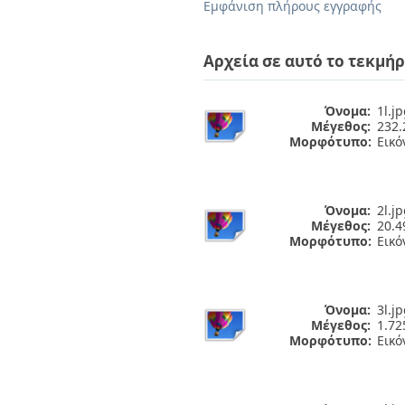
Διπλωματικές Εργασίες
Εμφάνιση πλήρους εγγραφής
Πολιτικές Πρόσβασης
Ανά Ημερομηνία
Έκδοσης
Αρχεία σε αυτό το τεκμήρ
Συγγραφείς
Τίτλοι
Θέματα
Όνομα:
1l.j
Μέγεθος:
232.
Μορφότυπο:
Εικό
Όνομα:
2l.j
Μέγεθος:
20.
Μορφότυπο:
Εικό
Όνομα:
3l.j
Μέγεθος:
1.7
Μορφότυπο:
Εικό