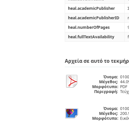
heal.academicPublisher
heal.academicPublisherID
heal.numberOfPages
heal.fullTextAvailability
Αρχεία σε αυτό το τεκμήρ
Όνομα:
0100
Μέγεθος:
44.
Μορφότυπο:
PDF
Περιγραφή:
Τεύχ
Όνομα:
0100
Μέγεθος:
200.
Μορφότυπο:
Εικό