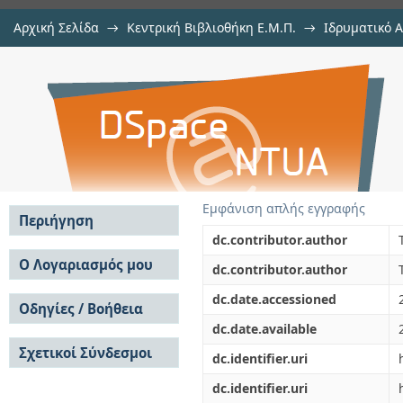
Αρχική Σελίδα
→
Κεντρική Βιβλιοθήκη Ε.Μ.Π.
→
Ιδρυματικό 
Τομές στη γη των Θρακών: Αρχα
Εργασίες
→
Εμφάνιση Τεκμηρίου
Αποθετήριο DSpace/Manakin
Ζώνης
Εμφάνιση απλής εγγραφής
Περιήγηση
dc.contributor.author
Σε όλο το DSpace
Ο Λογαριασμός μου
dc.contributor.author
Κοινότητες & Συλλογές
Σύνδεση
dc.date.accessioned
Ανά Ημερομηνία
Οδηγίες / Βοήθεια
Εγγραφή
Έκδοσης
dc.date.available
Οδηγίες Υποβολής
Συγγραφείς
Σχετικοί Σύνδεσμοι
Οδηγίες Χρήσης ΙΑ
Τίτλοι
dc.identifier.uri
Συχνές Ερωτήσεις
Θέματα
dc.identifier.uri
Οδηγίες Υποβολής -
Αυτή η Συλλογή