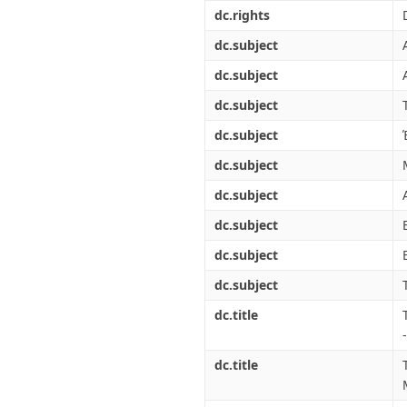
Διπλωματικές Εργασίες
dc.rights
Πολιτικές Πρόσβασης
Ανά Ημερομηνία
Έκδοσης
dc.subject
Συγγραφείς
dc.subject
Τίτλοι
Θέματα
dc.subject
dc.subject
dc.subject
dc.subject
dc.subject
dc.subject
dc.subject
dc.title
dc.title