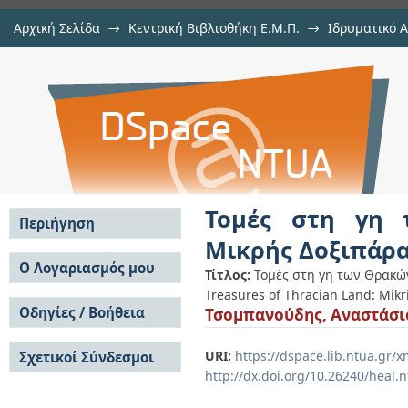
Αρχική Σελίδα
→
Κεντρική Βιβλιοθήκη Ε.Μ.Π.
→
Ιδρυματικό 
Τομές στη γη των Θρακών: Αρχα
Εργασίες
→
Εμφάνιση Τεκμηρίου
Αποθετήριο DSpace/Manakin
Ζώνης
Τομές στη γη 
Περιήγηση
Μικρής Δοξιπάρα
Σε όλο το DSpace
Ο Λογαριασμός μου
Τίτλος:
Τομές στη γη των Θρακώ
Κοινότητες & Συλλογές
Treasures of Thracian Land: Mikr
Σύνδεση
Ανά Ημερομηνία
Οδηγίες / Βοήθεια
Τσομπανούδης, Αναστάσι
Εγγραφή
Έκδοσης
Οδηγίες Υποβολής
Συγγραφείς
URI:
https://dspace.lib.ntua.gr
Σχετικοί Σύνδεσμοι
Οδηγίες Χρήσης ΙΑ
Τίτλοι
http://dx.doi.org/10.26240/heal.
Συχνές Ερωτήσεις
Θέματα
Οδηγίες Υποβολής -
Αυτή η Συλλογή