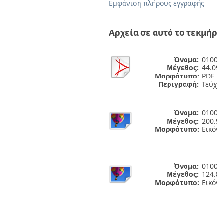
Διπλωματικές Εργασίες
Εμφάνιση πλήρους εγγραφής
Πολιτικές Πρόσβασης
Ανά Ημερομηνία
Έκδοσης
Αρχεία σε αυτό το τεκμήρ
Συγγραφείς
Τίτλοι
Θέματα
Όνομα:
0100
Μέγεθος:
44.
Μορφότυπο:
PDF
Περιγραφή:
Τεύχ
Όνομα:
0100
Μέγεθος:
200.
Μορφότυπο:
Εικό
Όνομα:
0100
Μέγεθος:
124.
Μορφότυπο:
Εικό