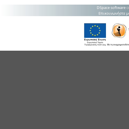
DSpace software
c
Επικοινωνήστε μ