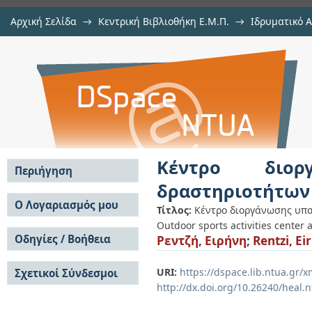
Αρχική Σελίδα
→
Κεντρική Βιβλιοθήκη Ε.Μ.Π.
→
Ιδρυματικό 
Κέντρο διοργάνωσης υπαίθρι
Εργασίες
→
Εμφάνιση Τεκμηρίου
Αποθετήριο DSpace/Manakin
Σπερχειάδα Φθιώτιδας
Κέντρο διορ
Περιήγηση
δραστηριοτήτων 
Σε όλο το DSpace
Ο Λογαριασμός μου
Τίτλος:
Κέντρο διοργάνωσης υπα
Κοινότητες & Συλλογές
Outdoor sports activities center 
Σύνδεση
Ανά Ημερομηνία
Οδηγίες / Βοήθεια
Ρεντζή, Ειρήνη
;
Rentzi, Eir
Εγγραφή
Έκδοσης
Οδηγίες Υποβολής
Συγγραφείς
URI:
https://dspace.lib.ntua.gr
Σχετικοί Σύνδεσμοι
Οδηγίες Χρήσης ΙΑ
Τίτλοι
http://dx.doi.org/10.26240/heal.
Συχνές Ερωτήσεις
Θέματα
Οδηγίες Υποβολής -
Αυτή η Συλλογή