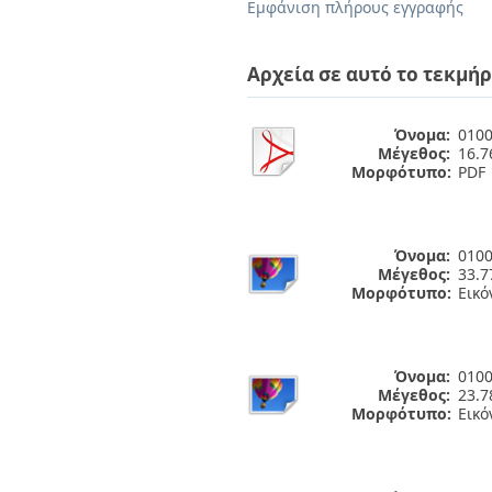
Διπλωματικές Εργασίες
Εμφάνιση πλήρους εγγραφής
Πολιτικές Πρόσβασης
Ανά Ημερομηνία
Έκδοσης
Αρχεία σε αυτό το τεκμήρ
Συγγραφείς
Τίτλοι
Θέματα
Όνομα:
0100
Μέγεθος:
16.
Μορφότυπο:
PDF
Όνομα:
0100
Μέγεθος:
33.7
Μορφότυπο:
Εικό
Όνομα:
0100
Μέγεθος:
23.7
Μορφότυπο:
Εικό