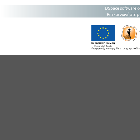
DSpace software
c
Επικοινωνήστε μ