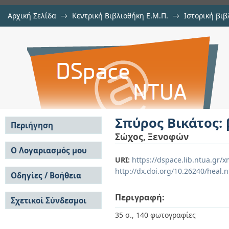
Αρχική Σελίδα
→
Κεντρική Βιβλιοθήκη Ε.Μ.Π.
→
Ιστορική βιβ
Σπύρος Βικάτος: βιογραφία - αναλ
Εμφάνιση Τεκμηρίου
Αποθετήριο DSpace/Manakin
Σπύρος Βικάτος: 
Περιήγηση
Σώχος, Ξενοφών
Σε όλο το DSpace
Ο Λογαριασμός μου
URI:
https://dspace.lib.ntua.gr
Κοινότητες & Συλλογές
Σύνδεση
http://dx.doi.org/10.26240/heal.
Ανά Ημερομηνία
Οδηγίες / Βοήθεια
Εγγραφή
Έκδοσης
Οδηγίες Υποβολής
Συγγραφείς
Περιγραφή:
Σχετικοί Σύνδεσμοι
Οδηγίες Χρήσης ΙΑ
Τίτλοι
Συχνές Ερωτήσεις
Θέματα
35 σ., 140 φωτογραφίες
Οδηγίες Υποβολής -
Αυτή η Συλλογή