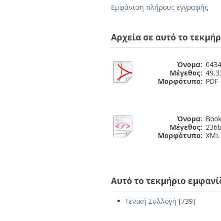
Διπλωματικές Εργασίες
Εμφάνιση πλήρους εγγραφής
Πολιτικές Πρόσβασης
Ανά Ημερομηνία
Έκδοσης
Συγγραφείς
Αρχεία σε αυτό το τεκμήρ
Τίτλοι
Θέματα
Όνομα:
0434
Μέγεθος:
49.
Μορφότυπο:
PDF
Όνομα:
Book
Μέγεθος:
236b
Μορφότυπο:
XML
Αυτό το τεκμήριο εμφανί
Γενική Συλλογή
[739]