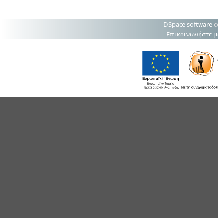
DSpace software
c
Επικοινωνήστε μ