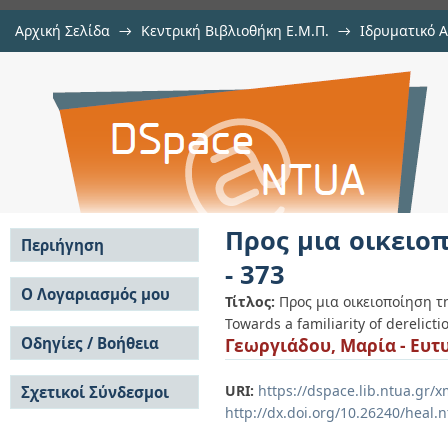
Αρχική Σελίδα
→
Κεντρική Βιβλιοθήκη Ε.Μ.Π.
→
Ιδρυματικό 
Προς μια οικειοποίηση της εγκατά
Εργασίες
→
Εμφάνιση Τεκμηρίου
Αποθετήριο DSpace/Manakin
Προς μια οικειο
Περιήγηση
- 373
Σε όλο το DSpace
Ο Λογαριασμός μου
Τίτλος:
Προς μια οικειοποίηση τ
Κοινότητες & Συλλογές
Towards a familiarity of derelict
Σύνδεση
Ανά Ημερομηνία
Οδηγίες / Βοήθεια
Γεωργιάδου, Μαρία - Ευτ
Εγγραφή
Έκδοσης
Οδηγίες Υποβολής
Συγγραφείς
URI:
https://dspace.lib.ntua.gr
Σχετικοί Σύνδεσμοι
Οδηγίες Χρήσης ΙΑ
Τίτλοι
http://dx.doi.org/10.26240/heal.
Συχνές Ερωτήσεις
Θέματα
Οδηγίες Υποβολής -
Αυτή η Συλλογή