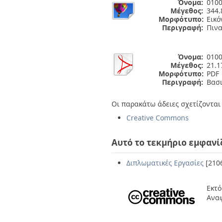
Όνομα:
0100
Μέγεθος:
344.
Μορφότυπο:
Εικό
Περιγραφή:
Πινα
Όνομα:
0100
Μέγεθος:
21.
Μορφότυπο:
PDF
Περιγραφή:
Βασι
Οι παρακάτω άδειες σχετίζονται 
Creative Commons
Αυτό το τεκμήριο εμφανί
Διπλωματικές Εργασίες
[210
Εκτό
Ανα