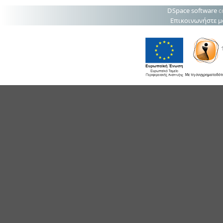
DSpace software
c
Επικοινωνήστε μ