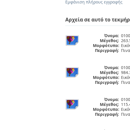
Διπλωματικές Εργασίες
Εμφάνιση πλήρους εγγραφής
Πολιτικές Πρόσβασης
Ανά Ημερομηνία
Έκδοσης
Αρχεία σε αυτό το τεκμήρ
Συγγραφείς
Τίτλοι
Θέματα
Όνομα:
0100
Μέγεθος:
263.
Μορφότυπο:
Εικό
Περιγραφή:
Πινα
Όνομα:
0100
Μέγεθος:
984.
Μορφότυπο:
Εικό
Περιγραφή:
Πινα
Όνομα:
0100
Μέγεθος:
115.
Μορφότυπο:
Εικό
Περιγραφή:
Πινα