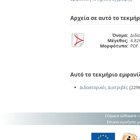
Διπλωματικές Εργασίες
Πολιτικές Πρόσβασης
Ανά Ημερομηνία
Έκδοσης
Αρχεία σε αυτό το τεκμήρ
Συγγραφείς
Τίτλοι
Θέματα
Όνομα:
Διδα
Μέγεθος:
4.8
Μορφότυπο:
PDF
Αυτό το τεκμήριο εμφανί
Διδακτορικές Διατριβές
[229
DSpace software
c
Επικοινωνήστε μ