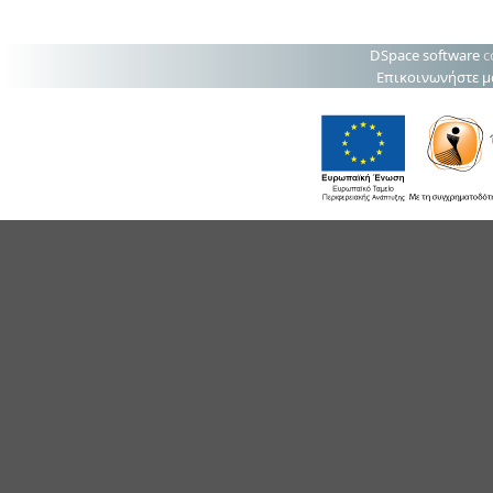
DSpace software
c
Επικοινωνήστε μ