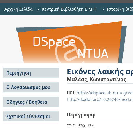
Αρχική Σελίδα
→
Κεντρική Βιβλιοθήκη Ε.Μ.Π.
→
Ιστορική βιβ
Εικόνες λαϊκής αρχιτεκτονικής
Εμφάνιση Τεκμηρίου
Αποθετήριο DSpace/Manakin
Εικόνες λαϊκής α
Περιήγηση
Μαλέας, Κωνσταντίνος
Σε όλο το DSpace
Ο Λογαριασμός μου
URI:
https://dspace.lib.ntua.gr
Κοινότητες & Συλλογές
Σύνδεση
http://dx.doi.org/10.26240/heal.
Ανά Ημερομηνία
Οδηγίες / Βοήθεια
Εγγραφή
Έκδοσης
Οδηγίες Υποβολής
Συγγραφείς
Περιγραφή:
Σχετικοί Σύνδεσμοι
Οδηγίες Χρήσης ΙΑ
Τίτλοι
Συχνές Ερωτήσεις
Θέματα
55 σ., έγχ. εικ.
Οδηγίες Υποβολής -
Αυτή η Συλλογή