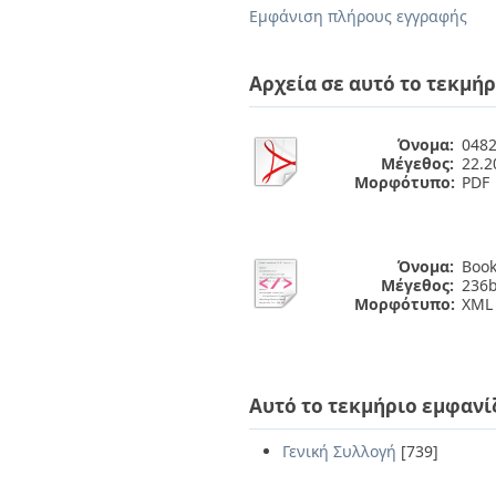
Διπλωματικές Εργασίες
Εμφάνιση πλήρους εγγραφής
Πολιτικές Πρόσβασης
Ανά Ημερομηνία
Έκδοσης
Συγγραφείς
Αρχεία σε αυτό το τεκμήρ
Τίτλοι
Θέματα
Όνομα:
0482 
Μέγεθος:
22.
Μορφότυπο:
PDF
Όνομα:
Book
Μέγεθος:
236b
Μορφότυπο:
XML
Αυτό το τεκμήριο εμφανί
Γενική Συλλογή
[739]