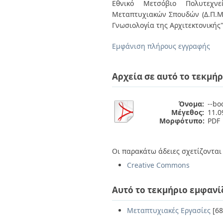
Διπλωματικές Εργασίες
Εθνικό Μετσόβιο Πολυτεχνεί
Πολιτικές Πρόσβασης
Ανά Ημερομηνία
Μεταπτυχιακών Σπουδών (Δ.Π.Μ.Σ
Έκδοσης
Γνωσιολογία της Αρχιτεκτονικής
Συγγραφείς
Τίτλοι
Εμφάνιση πλήρους εγγραφής
Θέματα
Αρχεία σε αυτό το τεκμήρ
Όνομα:
--bo
Μέγεθος:
11.
Μορφότυπο:
PDF
Οι παρακάτω άδειες σχετίζονται 
Creative Commons
Αυτό το τεκμήριο εμφανί
Μεταπτυχιακές Εργασίες
[68